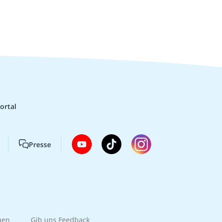
ortal
Presse
gen
Gib uns Feedback