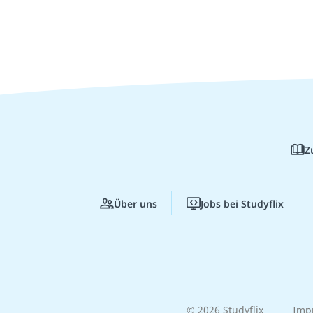
Z
Über uns
Jobs bei Studyflix
© 2026 Studyflix
Imp