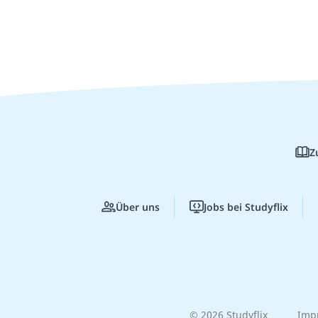
Z
Über uns
Jobs bei Studyflix
© 2026 Studyflix
Imp