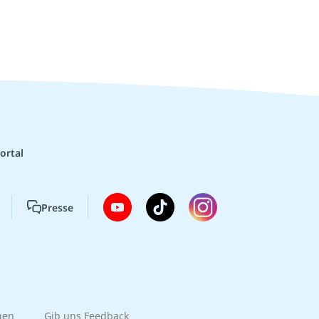
ortal
Presse
gen
Gib uns Feedback