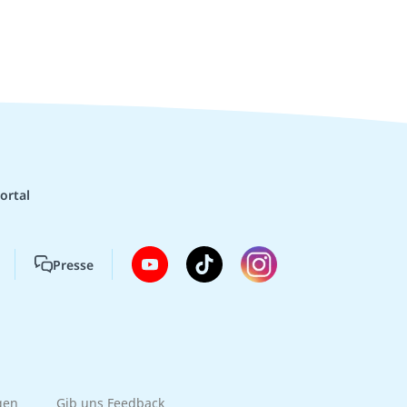
ortal
Presse
gen
Gib uns Feedback