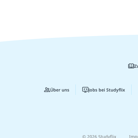
Z
Über uns
Jobs bei Studyflix
© 2026 Studyflix
Imp