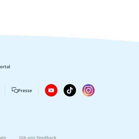
ortal
Presse
gen
Gib uns Feedback