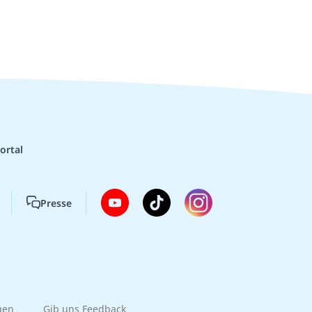
ortal
Presse
gen
Gib uns Feedback