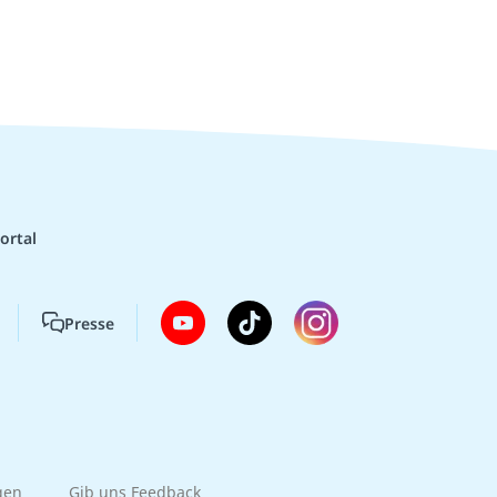
ortal
Presse
gen
Gib uns Feedback