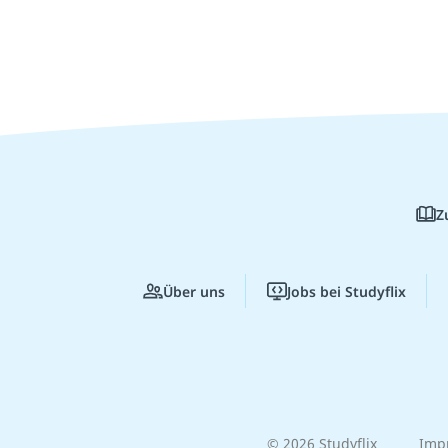
Z
Über uns
Jobs bei Studyflix
© 2026 Studyflix
Imp