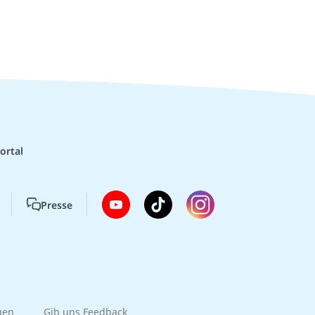
ortal
Presse
gen
Gib uns Feedback