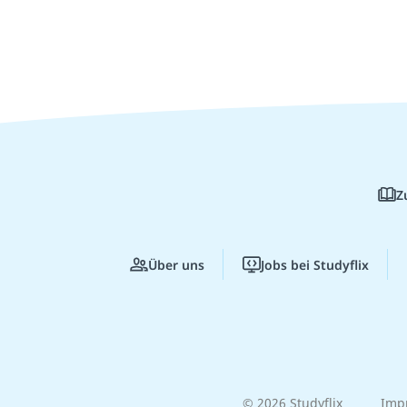
Z
Über uns
Jobs bei Studyflix
© 2026 Studyflix
Imp