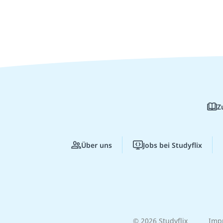
Z
Über uns
Jobs bei Studyflix
© 2026 Studyflix
Imp