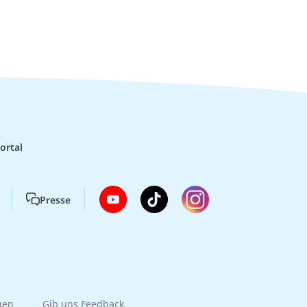
ortal
Presse
gen
Gib uns Feedback