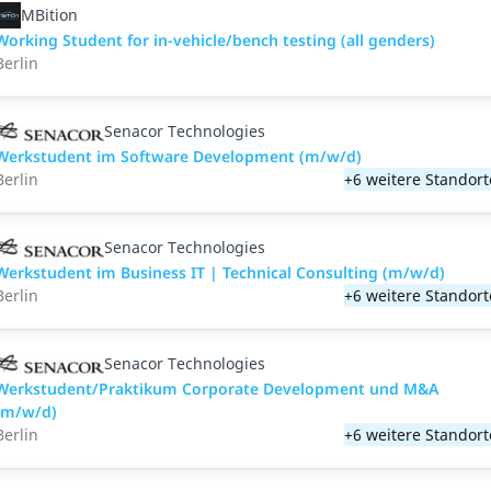
MBition
Working Student for in-vehicle/bench testing (all genders)
Berlin
Senacor Technologies
Werkstudent im Software Development (m/w/d)
Berlin
+6 weitere Standort
Senacor Technologies
Werkstudent im Business IT | Technical Consulting (m/w/d)
Berlin
+6 weitere Standort
Senacor Technologies
Werkstudent/Praktikum Corporate Development und M&A
(m/w/d)
Berlin
+6 weitere Standort