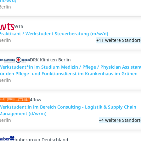
(m/w/d)
Berlin
WTS
Praktikant / Werkstudent Steuerberatung (m/w/d)
Berlin
+11 weitere Standort
DRK Kliniken Berlin
Werkstudent*in im Studium Medizin / Pflege / Physician Assistan
für den Pflege- und Funktionsdienst im Krankenhaus im Grünen
Berlin
4flow
Werkstudent:in im Bereich Consulting - Logistik & Supply Chain
Management (d/w/m)
Berlin
+4 weitere Standort
hubergroup Deutschland