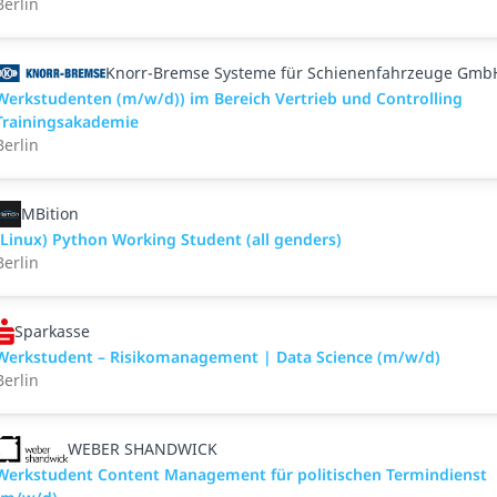
Berlin
Knorr-Bremse Systeme für Schienenfahrzeuge Gmb
Werkstudenten (m/w/d)) im Bereich Vertrieb und Controlling
Trainingsakademie
Berlin
MBition
(Linux) Python Working Student (all genders)
Berlin
Sparkasse
Werkstudent – Risikomanagement | Data Science (m/w/d)
Berlin
WEBER SHANDWICK
Werkstudent Content Management für politischen Termindienst