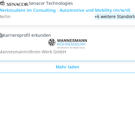
Senacor Technologies
Werkstudent im Consulting - Automotive und Mobility (m/w/d)
Berlin
+6 weitere Standort
Karriereprofil erkunden
Mannesmannröhren-Werk GmbH
Mehr laden