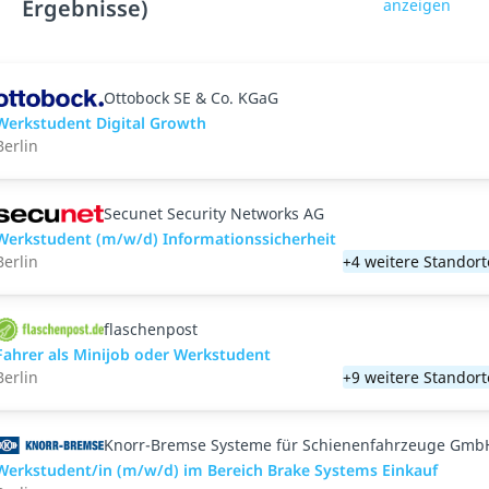
Ergebnisse)
anzeigen
Ottobock SE & Co. KGaG
Werkstudent Digital Growth
Berlin
Secunet Security Networks AG
Werkstudent (m/w/d) Informationssicherheit
Berlin
+4 weitere Standort
flaschenpost
Fahrer als Minijob oder Werkstudent
Berlin
+9 weitere Standort
Knorr-Bremse Systeme für Schienenfahrzeuge Gmb
Werkstudent/in (m/w/d) im Bereich Brake Systems Einkauf