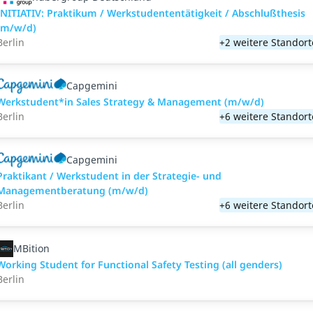
INITIATIV: Praktikum / Werkstudententätigkeit / Abschlußthesis
(m/w/d)
Berlin
+2 weitere Standort
Capgemini
Werkstudent*in Sales Strategy & Management (m/w/d)
Berlin
+6 weitere Standort
Capgemini
Praktikant / Werkstudent in der Strategie- und
Managementberatung (m/w/d)
Berlin
+6 weitere Standort
MBition
Working Student for Functional Safety Testing (all genders)
Berlin