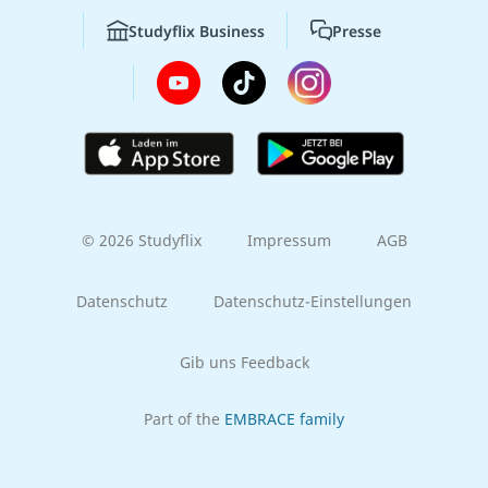
Studyflix Business
Presse
© 2026 Studyflix
Impressum
AGB
Datenschutz
Datenschutz-Einstellungen
Gib uns Feedback
Part of the
EMBRACE family