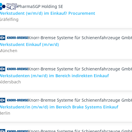
PharmaSGP Holding SE
Werkstudent (w/m/d) im Einkauf/ Procurement
Gräfelfing
Knorr-Bremse Systeme für Schienenfahrzeuge Gmb
Werkstudent Einkauf (m/w/d)
München
Knorr-Bremse Systeme für Schienenfahrzeuge Gmb
Werkstudenten (m/w/d) im Bereich indirekten Einkauf
Aldersbach
Knorr-Bremse Systeme für Schienenfahrzeuge Gmb
Werkstudent/in (m/w/d) im Bereich Brake Systems Einkauf
Berlin
Knorr-Bremse Systeme für Schienenfahrzeuge Gmb