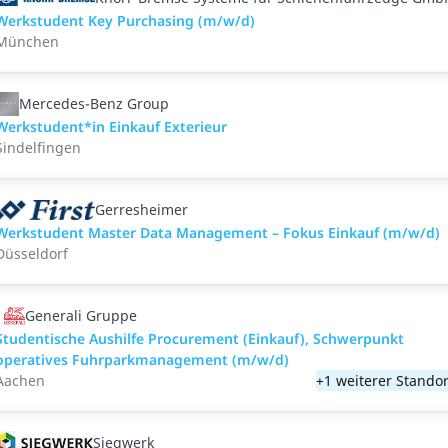
Werkstudent Key Purchasing (m/w/d)
München
Mercedes-Benz Group
Werkstudent*in Einkauf Exterieur
Sindelfingen
Gerresheimer
Werkstudent Master Data Management – Fokus Einkauf (m/w/d)
Düsseldorf
Generali Gruppe
Studentische Aushilfe Procurement (Einkauf), Schwerpunkt
operatives Fuhrparkmanagement (m/w/d)
Aachen
+1 weiterer Standor
Siegwerk