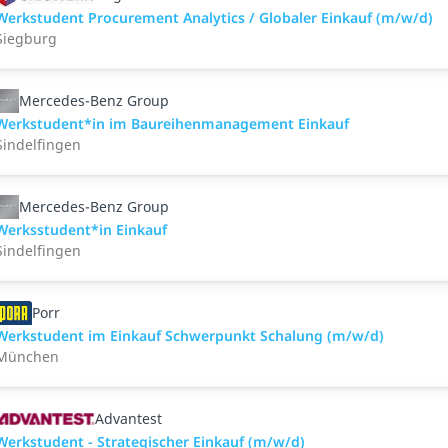
Werkstudent Procurement Analytics / Globaler Einkauf (m/w/d)
Siegburg
Mercedes-Benz Group
Werkstudent*in im Baureihenmanagement Einkauf
Sindelfingen
Mercedes-Benz Group
Werksstudent*in Einkauf
Sindelfingen
Porr
Werkstudent im Einkauf Schwerpunkt Schalung (m/w/d)
München
Advantest
Werkstudent - Strategischer Einkauf (m/w/d)