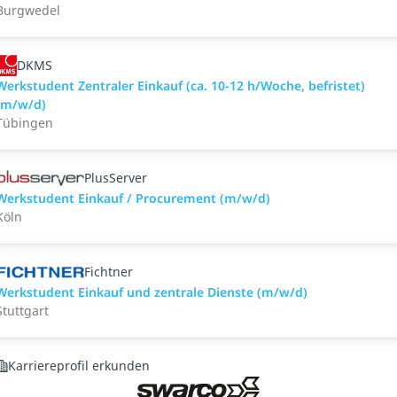
Burgwedel
DKMS
Werkstudent Zentraler Einkauf (ca. 10-12 h/Woche, befristet)
(m/w/d)
Tübingen
PlusServer
Werkstudent Einkauf / Procurement (m/w/d)
Köln
Fichtner
Werkstudent Einkauf und zentrale Dienste (m/w/d)
Stuttgart
Karriereprofil erkunden