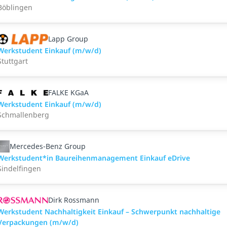
Böblingen
Lapp Group
Werkstudent Einkauf (m/w/d)
Stuttgart
FALKE KGaA
Werkstudent Einkauf (m/w/d)
Schmallenberg
Mercedes-Benz Group
Werkstudent*in Baureihenmanagement Einkauf eDrive
Sindelfingen
Dirk Rossmann
Werkstudent Nachhaltigkeit Einkauf – Schwerpunkt nachhaltige
Verpackungen (m/w/d)