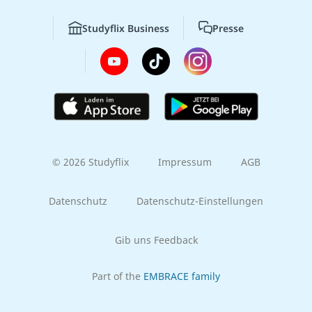
Studyflix Business
Presse
© 2026 Studyflix
Impressum
AGB
Datenschutz
Datenschutz-Einstellungen
Gib uns Feedback
Part of the
EMBRACE family