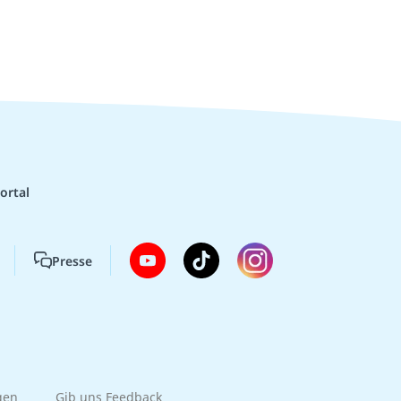
ortal
Presse
gen
Gib uns Feedback