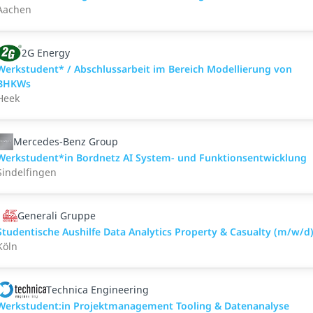
Aachen
2G Energy
Werkstudent* / Abschlussarbeit im Bereich Modellierung von
BHKWs
Heek
Mercedes-Benz Group
Werkstudent*in Bordnetz AI System- und Funktionsentwicklung
Sindelfingen
Generali Gruppe
Studentische Aushilfe Data Analytics Property & Casualty (m/w/d
Köln
Technica Engineering
Werkstudent:in Projektmanagement Tooling & Datenanalyse