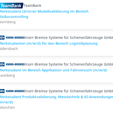
TeamBank
Werkstudent (d/m/w) Modellvalidierung im Bereich
Risikocontrolling
Nürnberg
Knorr-Bremse Systeme für Schienenfahrzeuge Gmb
Werkstudenten (m/w/d) für den Bereich Logistikplanung
Aldersbach
Knorr-Bremse Systeme für Schienenfahrzeuge Gmb
Werkstudent im Bereich Applikation und Fahrversuch (m/w/d)
Leonberg
Knorr-Bremse Systeme für Schienenfahrzeuge Gmb
Werkstudent Produktvalidierung, Messtechnik & KI-Anwendunge
(m/w/d)
München