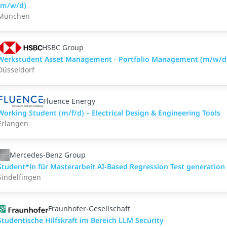
(m/w/d)
München
HSBC Group
Werkstudent Asset Management - Portfolio Management (m/w/d
Düsseldorf
Fluence Energy
Working Student (m/f/d) – Electrical Design & Engineering Tools
Erlangen
Mercedes-Benz Group
Student*in für Masterarbeit AI-Based Regression Test generation
Sindelfingen
Fraunhofer-Gesellschaft
Studentische Hilfskraft im Bereich LLM Security