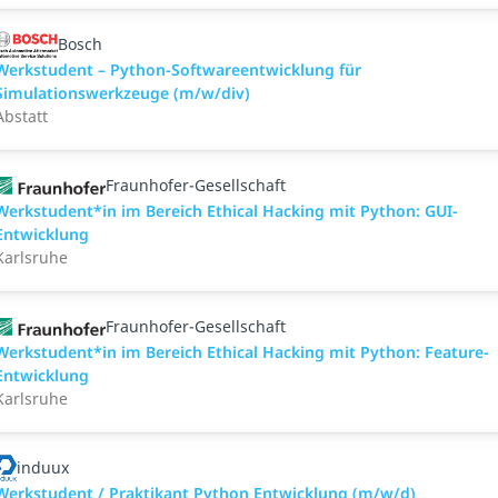
Bosch
Werkstudent – Python-Softwareentwicklung für
Simulationswerkzeuge (m/w/div)
Abstatt
Fraunhofer-Gesellschaft
Werkstudent*in im Bereich Ethical Hacking mit Python: GUI-
Entwicklung
Karlsruhe
Fraunhofer-Gesellschaft
Werkstudent*in im Bereich Ethical Hacking mit Python: Feature-
Entwicklung
Karlsruhe
induux
Werkstudent / Praktikant Python Entwicklung (m/w/d)