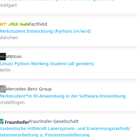
Stuttgart
FactField
Werkstudent Entwicklung (Python) (m/w/d)
München
MBition
(Linux) Python Working Student (all genders)
Berlin
Mercedes-Benz Group
Werkstudent*in KI-Anwendung in der Software-Entwicklung
Sindelfingen
Fraunhofer-Gesellschaft
Studentische Hilfskraft Lasersystem- und Erwärmungstechnik:
Datenverarbeitung u. Prozessmodellierung