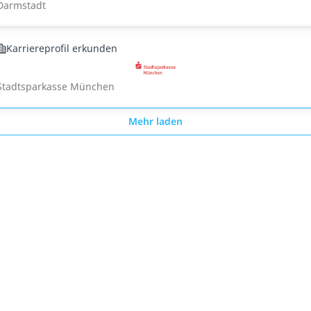
Darmstadt
Karriereprofil erkunden
Stadtsparkasse München
Mehr laden