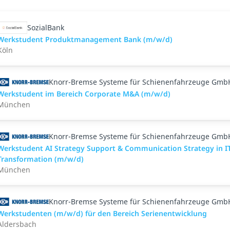
SozialBank
Werkstudent Produktmanagement Bank (m/w/d)
Köln
Knorr-Bremse Systeme für Schienenfahrzeuge Gmb
Werkstudent im Bereich Corporate M&A (m/w/d)
München
Knorr-Bremse Systeme für Schienenfahrzeuge Gmb
Werkstudent AI Strategy Support & Communication Strategy in I
Transformation (m/w/d)
München
Knorr-Bremse Systeme für Schienenfahrzeuge Gmb
Werkstudenten (m/w/d) für den Bereich Serienentwicklung
Aldersbach