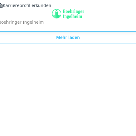
Karriereprofil erkunden
Boehringer Ingelheim
Mehr laden