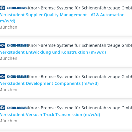
Knorr-Bremse Systeme für Schienenfahrzeuge Gmb
Werkstudent Supplier Quality Management - AI & Automation
(m/w/d)
München
Knorr-Bremse Systeme für Schienenfahrzeuge Gmb
Werkstudent Entwicklung und Konstruktion (m/w/d)
München
Knorr-Bremse Systeme für Schienenfahrzeuge Gmb
Werkstudent Development Components (m/w/d)
München
Knorr-Bremse Systeme für Schienenfahrzeuge Gmb
Werkstudent Versuch Truck Transmission (m/w/d)
München