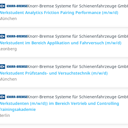
Knorr-Bremse Systeme für Schienenfahrzeuge Gmb
Werkstudent Analytics Friction Pairing Performance (m/w/d)
München
Knorr-Bremse Systeme für Schienenfahrzeuge Gmb
Werkstudent im Bereich Applikation und Fahrversuch (m/w/d)
Leonberg
Knorr-Bremse Systeme für Schienenfahrzeuge Gmb
Werkstudent Prüfstands- und Versuchstechnik (m/w/d)
München
Knorr-Bremse Systeme für Schienenfahrzeuge Gmb
Werkstudenten (m/w/d)) im Bereich Vertrieb und Controlling
Trainingsakademie
Berlin