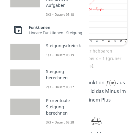
Aufgaben
3/3 – Dauer: 05:18
Funktionen
Lineare Funktionen - Steigung
Steigungsdreieck
Beispiel einer hebbaren
1/3 – Dauer: 03:19
Definitionslücke bei x = 1 (grüner
Kreis).
Steigung
berechnen
Wenn du in der Funktion
aus
2/3 – Dauer: 03:37
dem vorherigen Bild das Minus im
Zähler
zu einem Plus
Prozentuale
Steigung
machst, das heißt
berechnen
,
3/3 – Dauer: 03:28