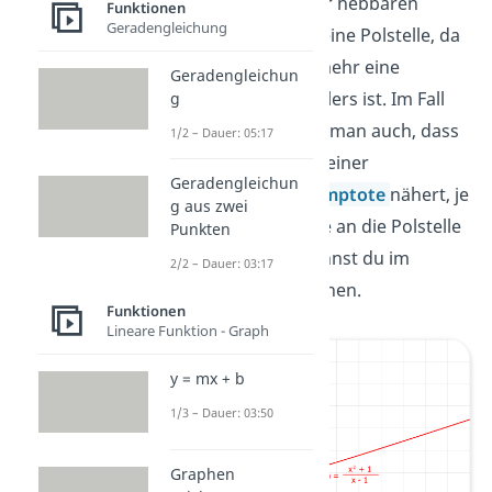
dann wird aus der hebbaren
Funktionen
Geradengleichung
Definitionslücke eine Polstelle, da
nun nicht mehr eine
Geradengleichun
Nullstelle des Zählers ist. Im Fall
g
der Polstelle sagt man auch, dass
1/2 – Dauer: 05:17
sich die Funktion einer
Geradengleichun
senkrechten
Asymptote
nähert, je
g aus zwei
näher die
-Werte an die Polstelle
Punkten
kommen. Das kannst du im
2/2 – Dauer: 03:17
folgenden Bild sehen.
Funktionen
Lineare Funktion - Graph
y = mx + b
1/3 – Dauer: 03:50
Graphen