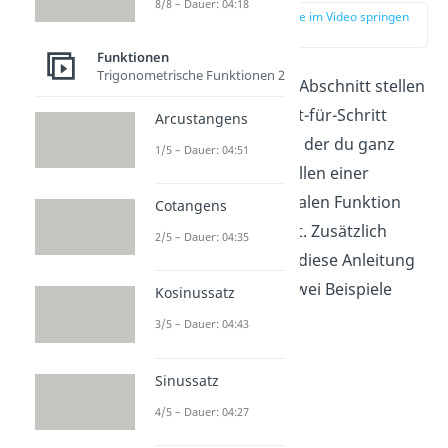
8/8 – Dauer: 04:18
zur Stelle im Video springen
(02:56)
Funktionen
Trigonometrische Funktionen 2
In diesem letzten Abschnitt stellen
wir dir eine Schritt-für-Schritt
Arcustangens
Anleitung vor, mit der du ganz
1/5 – Dauer: 04:51
einfach die Polstellen einer
gebrochen rationalen Funktion
Cotangens
berechnen kannst. Zusätzlich
2/5 – Dauer: 04:35
werden wir dann diese Anleitung
gemeinsam auf zwei Beispiele
Kosinussatz
anwenden.
3/5 – Dauer: 04:43
Sinussatz
4/5 – Dauer: 04:27