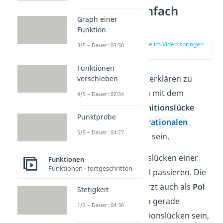
Polstelle einfach
Graph einer
erklärt
Funktion
zur Stelle im Video springen
3/5 – Dauer: 03:30
(00:12)
Funktionen
Um eine Polstelle erklären zu
verschieben
können, musst du mit dem
4/5 – Dauer: 02:34
Konzept der
Definitionslücke
Punktprobe
einer
gebrochen rationalen
5/5 – Dauer: 04:27
Funktion
vertraut sein.
An den Definitionslücken einer
Funktionen
Funktionen - fortgeschritten
Funktion kann viel passieren. Die
Polstellen
(verkürzt auch als
Pol
Stetigkeit
bezeichnet) sollen gerade
1/3 – Dauer: 04:36
diejenigen Definitionslücken sein,