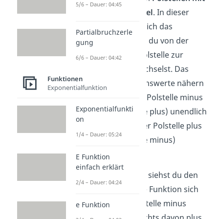
5/6 – Dauer: 04:45
Vorzeichenwechsel
. In dieser
Situation ändert sich das
Partialbruchzerle
Vorzeichen, wenn du von der
gung
einen Seite der Polstelle zur
6/6 – Dauer: 04:42
anderen Seite wechselst. Das
Funktionen
heißt, die Funktionswerte nähern
Exponentialfunktion
sich links von der Polstelle minus
Exponentialfunkti
(beziehungsweise plus) unendlich
on
und rechts von der Polstelle plus
1/4 – Dauer: 05:24
(beziehungsweise minus)
unendlich.
E Funktion
einfach erklärt
Im folgenden Bild siehst du den
2/4 – Dauer: 04:24
ersten Fall, wo die Funktion sich
links von der Polstelle minus
e Funktion
unendlich und rechts davon plus