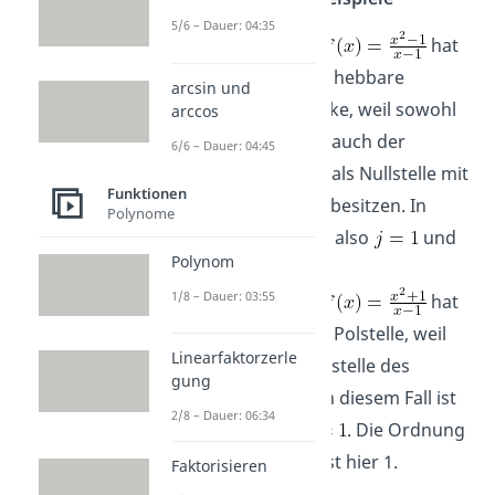
5/6 – Dauer: 04:35
Die Funktion
hat
bei
eine hebbare
arcsin und
Definitionslücke, weil sowohl
arccos
der Zähler als auch der
6/6 – Dauer: 04:45
Nenner
als Nullstelle mit
Funktionen
Vielfachheit 1 besitzen. In
Polynome
diesem Fall ist also
und
Polynom
.
1/8 – Dauer: 03:55
Die Funktion
hat
bei
eine Polstelle, weil
Linearfaktorzerle
nur Nullstelle des
gung
Nenners ist. In diesem Fall ist
2/8 – Dauer: 06:34
und
. Die Ordnung
der Polstelle ist hier 1.
Faktorisieren