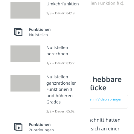
gebrochen rationalen Funktion f(x).
Umkehrfunktion
3/3 – Dauer: 04:19
Funktionen
Nullstellen
Nullstellen
berechnen
1/2 – Dauer: 03:27
Nullstellen
Polstelle vs. hebbare
ganzrationaler
Definitionslücke
Funktionen 3.
und höheren
zur Stelle im Video springen
Grades
(01:17)
2/2 – Dauer: 05:02
Im vorherigen Abschnitt hatten
Funktionen
wir erwähnt, dass sich an einer
Zuordnungen