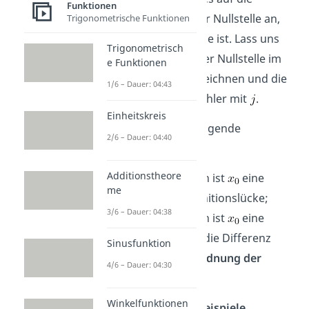
Funktionen
Vielfachheit dieser Nullstelle an,
Trigonometrische Funktionen
ob
eine Polstelle ist. Lass uns
Trigonometrisch
die Vielfachheit der Nullstelle im
e Funktionen
Nenner mit
bezeichnen und die
1/6 – Dauer: 04:43
Vielfachheit im Zähler mit
.
Einheitskreis
Es gelten dann folgende
2/6 – Dauer: 04:40
Zusammenhänge
Additionstheore
ist
, dann ist
eine
me
hebbare Definitionslücke;
3/6 – Dauer: 04:38
ist
, dann ist
eine
Polstelle und die Differenz
Sinusfunktion
heißt
Ordnung der
4/6 – Dauer: 04:30
Polstelle.
Winkelfunktionen
Hierzu ein paar
Beispiele