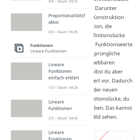
5/6 – Dauer: 03:31
stetig fortsetzen
. Darunter
Proportionalitätsf
versteht man die Konstruktion
aktor
einer neuen Funktion, die
6/6 – Dauer: 05:35
außerhalb der Definitionslücke
exakt die gleichen Funktionswerte
Funktionen
Lineare Funktionen
besitzt wie die ursprüngliche
Funktion, an der hebbaren
Lineare
Funktionen
Definitionslücke gibst du aber
einfach erklärt
einen Funktionswert vor. Dadurch
1/3 – Dauer: 04:28
verschwindet bei der neuen
Funktion die Definitionslücke, du
Lineare
hast sie also behoben. Das kannst
Funktionen
du im folgenden Bild sehen.
2/3 – Dauer: 04:42
Lineare
Funktionen