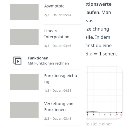
an denen die
Funktionswerte
Asymptote
gegen unendlich laufen
. Man
2/3 – Dauer: 05:14
findet auch die etwas
anschaulichere Bezeichnung
Lineare
Interpolation
Unendlichkeitsstelle
. In dem
folgenden Bild kannst du eine
3/3 – Dauer: 03:46
solche Polstelle bei
sehen.
Funktionen
Mit Funktionen rechnen
Funktionsgleichu
ng
1/3 – Dauer: 04:38
Verkettung von
Funktionen
2/3 – Dauer: 03:48
Beispiel einer Polstelle einer