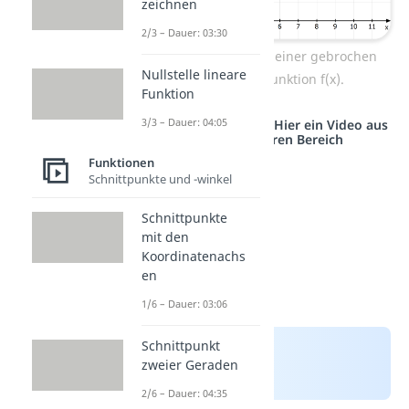
zeichnen
2/3 – Dauer: 03:30
Polstelle bei x = 1 einer gebrochen
Nullstelle lineare
rationalen Funktion f(x).
Funktion
3/3 – Dauer: 04:05
Studyflix vernetzt: Hier ein Video aus
einem anderen Bereich
Funktionen
Schnittpunkte und -winkel
Schnittpunkte
mit den
Koordinatenachs
en
1/6 – Dauer: 03:06
Schnittpunkt
zweier Geraden
2/6 – Dauer: 04:35