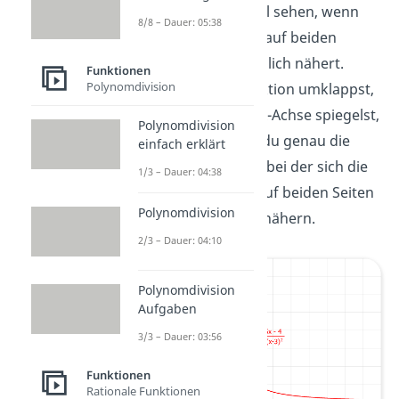
kannst du den Fall sehen, wenn
8/8 – Dauer: 05:38
sich die Funktion auf beiden
Seiten plus unendlich nähert.
Funktionen
Polynomdivision
Wenn du die Funktion umklappst,
das heißt an der x-Achse spiegelst,
Polynomdivision
dann bekommst du genau die
einfach erklärt
andere Situation, bei der sich die
1/3 – Dauer: 04:38
Funktionswerte auf beiden Seiten
Polynomdivision
minus unendlich nähern.
2/3 – Dauer: 04:10
Polynomdivision
Aufgaben
3/3 – Dauer: 03:56
Funktionen
Rationale Funktionen