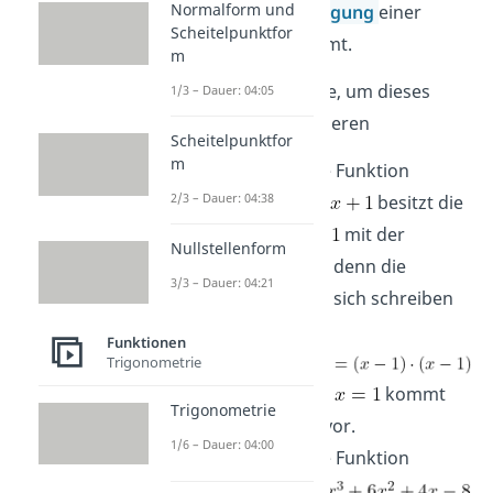
Normalform und
Linearfaktorzerlegung
einer
Scheitelpunktfor
Funktion vorkommt.
m
Hier zwei Beispiele, um dieses
1/3 – Dauer: 04:05
Konzept zu illustrieren
Scheitelpunktfor
m
Beispiel 1:
Die Funktion
2/3 – Dauer: 04:38
besitzt die
Nullstelle
mit der
Nullstellenform
Vielfachheit 2, denn die
3/3 – Dauer: 04:21
Funktion lässt sich schreiben
als
Funktionen
Trigonometrie
. Die Nullstelle
kommt
Trigonometrie
also zweimal vor.
1/6 – Dauer: 04:00
Beispiel 2:
Die Funktion