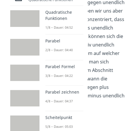
an einer Polstelle gegen unendlich
laufen. Bisher haben wir uns aber
Quadratische
Funktionen
nur auf den Fall konzentriert, dass
sich die Werte plus unendlich
1/8 – Dauer: 04:52
nähern. Natürlich können sich die
Parabel
Werte auch negativ unendlich
2/8 – Dauer: 04:40
nähern, je nachdem auf welcher
Seite der Polstelle man sich
Parabel Formel
befindet. In diesem Abschnitt
3/8 – Dauer: 04:22
untersuchen wir, wann die
Funktionswerte gegen plus
Parabel zeichnen
beziehungsweise minus unendlich
4/8 – Dauer: 04:37
laufen.
Scheitelpunkt
5/8 – Dauer: 05:03