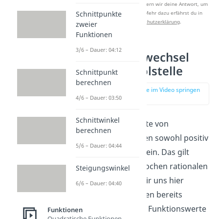
Nach Beantwortung speichern wir deine Antwort, um
Studyflix zu verbessern. Mehr dazu erfährst du in
Schnittpunkte
unserer
Datenschutzerklärung
.
zweier
Funktionen
3/6 – Dauer: 04:12
Vorzeichenwechsel
bei einer Polstelle
Schnittpunkt
berechnen
zur Stelle im Video springen
(02:23)
4/6 – Dauer: 03:50
Schnittwinkel
Die Funktionswerte von
berechnen
Polynomen können sowohl positiv
5/6 – Dauer: 04:44
als auch negativ sein. Das gilt
auch für die gebrochen rationalen
Steigungswinkel
Funktionen, die wir uns hier
6/6 – Dauer: 04:40
ansehen. Wir haben bereits
erwähnt, dass die Funktionswerte
Funktionen
Quadratische Funktionen