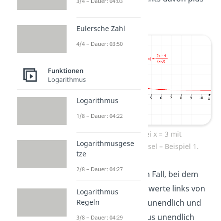
3/4 – Dauer: 04:03
unendlich nähert.
Eulersche Zahl
4/4 – Dauer: 03:50
Funktionen
Logarithmus
Logarithmus
1/8 – Dauer: 04:22
Polstelle bei x = 3 mit
Logarithmusgese
Vorzeichenwechsel – Beispiel 1.
tze
2/8 – Dauer: 04:27
Den umgekehrten Fall, bei dem
sich die Funktionswerte links von
Logarithmus
der Polstelle plus unendlich und
Regeln
rechts davon minus unendlich
3/8 – Dauer: 04:29