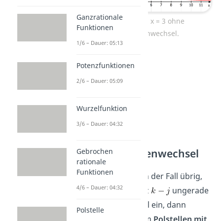
Ganzrationale
Polstelle bei x = 3 ohne
Funktionen
Vorzeichenwechsel.
1/6 – Dauer: 05:13
Potenzfunktionen
2/6 – Dauer: 05:09
Wurzelfunktion
3/6 – Dauer: 04:32
Mit Vorzeichenwechsel
Gebrochen
rationale
Funktionen
Es bleibt nur noch der Fall übrig,
4/6 – Dauer: 04:32
dass die Differenz
ungerade
ist. Tritt dieser Fall ein, dann
Polstelle
handelt es sich um
Polstellen mit