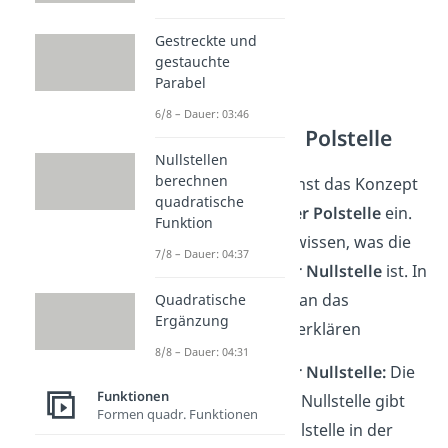
Gestreckte und
gestauchte
Parabel
6/8 – Dauer: 03:46
Ordnung der Polstelle
Nullstellen
berechnen
Wir führen zunächst das Konzept
quadratische
der
Ordnung einer Polstelle
ein.
Funktion
Hierzu musst du wissen, was die
7/8 – Dauer: 04:37
Vielfachheit einer Nullstelle
ist. In
Worten könnte man das
Quadratische
Ergänzung
folgendermaßen erklären
8/8 – Dauer: 04:31
Vielfachheit einer Nullstelle:
Die
Funktionen
Vielfachheit einer Nullstelle gibt
Formen quadr. Funktionen
an, wie oft die Nullstelle in der