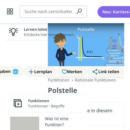
Suche
Neu: Karriere
Lernen lohnt sich!
Entdecke hier deine Chancen.
gaben
Lernplan
Merken
Link teilen
NEU
Funktionen
Rationale Funktionen
Polstelle
Funktionen
Funktionen - Begriffe
Wichtige Inhalte in diesem
Video
Was ist eine
Funktion?