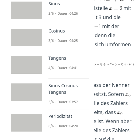
Sinus
besitzt die Nullstelle
mit
2/6 – Dauer: 04:26
der Vielfachheit 3 und die
Nullstelle
mit der
Cosinus
Vielfachheit 1, denn die
3/6 – Dauer: 04:25
Funktion lässt sich umformen
zu
Tangens
4/6 – Dauer: 04:41
.
Nehmen wir an, dass der Nenner
Sinus Cosinus
Tangens
die Nullstelle
besitzt. Sofern
5/6 – Dauer: 03:57
nicht auch Nullstelle des Zählers
ist, wissen wir bereits, dass
Periodizität
dann eine Polstelle ist. Wenn aber
6/6 – Dauer: 04:20
auch die Nullstelle des Zählers
ist, dann kommt es auf die