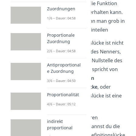
Definitionslücke die Funktion
Zuordnungen
unterschiedlich verhalten kann.
1/6 – Dauer: 04:58
Das Verhalten kann man grob in
zwei Kategorien einteilen
Proportionale
Zuordnung
die Definitionslücke ist nicht
nur Nullstelle des Nenners,
2/6 – Dauer: 04:58
sondern auch Nullstelle des
Antiproportional
Zählers – man spricht von
e Zuordnung
einer
hebbaren
3/6 – Dauer: 04:50
Definitionslücke
, oder
Proportionalität
die Definitionslücke ist eine
Polstelle.
4/6 – Dauer: 05:12
Im Fall der hebbaren
indirekt
Definitionslücke kannst du die
proportional
Funktion an der Definitionslücke