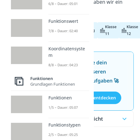
Thema Polstelle haben wir ein
6/8 – Dauer: 05:01
Video
für dich.
Funktionswert
Klasse
Klasse
Abiturvorbereitung
7/8 – Dauer: 02:40
11
12
Koordinatensyste
m
Jetzt neu: Teste dein
8/8 – Dauer: 04:23
Wissen mit unseren
Funktionen
kostenlosen Aufgaben 🚀
Grundlagen Funktionen
Funktionen
Aufgaben entdecken
1/5 – Dauer: 05:07
Inhaltsübersicht
Funktionstypen
2/5 – Dauer: 05:25