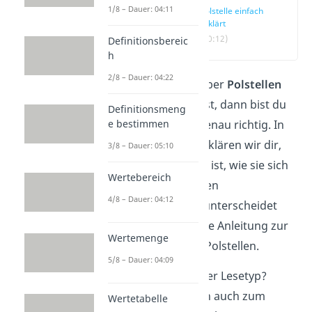
1/8 – Dauer: 04:11
Polstelle einfach
erklärt
(00:12)
Definitionsbereic
h
2/8 – Dauer: 04:22
Wenn du etwas über
Polstellen
erfahren möchtest, dann bist du
Definitionsmeng
e bestimmen
an dieser Stelle genau richtig. In
diesem Beitrag erklären wir dir,
3/8 – Dauer: 05:10
was eine Polstelle ist, wie sie sich
Wertebereich
von einer hebbaren
4/8 – Dauer: 04:12
Definitionslücke unterscheidet
und geben dir eine Anleitung zur
Wertemenge
Berechnung von Polstellen.
5/8 – Dauer: 04:09
Du bist nicht so der Lesetyp?
Keine Sorge, denn auch zum
Wertetabelle