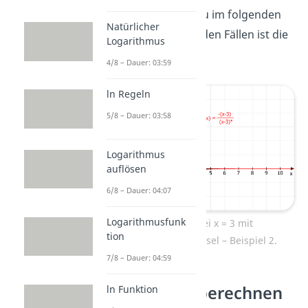
nähern, kannst du im folgenden
Natürlicher
Bild sehen. In beiden Fällen ist die
Logarithmus
Polstelle
.
4/8 – Dauer: 03:59
ln Regeln
5/8 – Dauer: 03:58
Logarithmus
auflösen
6/8 – Dauer: 04:07
Logarithmusfunk
Polstelle bei x = 3 mit
tion
Vorzeichenwechsel – Beispiel 2.
7/8 – Dauer: 04:59
Polstellen berechnen
ln Funktion