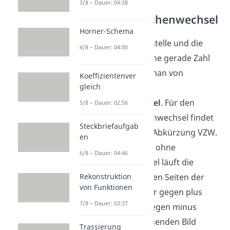
3/8 – Dauer: 04:38
Ohne Vorzeichenwechsel
Horner-Schema
Wenn
eine Polstelle und die
4/8 – Dauer: 04:00
Differenz
eine gerade Zahl
ist, dann spricht man von
Koeffizientenver
gleich
Polstellen ohne
Vorzeichenwechsel
. Für den
5/8 – Dauer: 02:56
Begriff Vorzeichenwechsel findet
Steckbriefaufgab
man oft auch die Abkürzung VZW.
en
Bei einer Polstelle ohne
6/8 – Dauer: 04:46
Vorzeichenwechsel läuft die
Funktion auf beiden Seiten der
Rekonstruktion
von Funktionen
Polstelle entweder gegen plus
7/8 – Dauer: 03:37
unendlich oder gegen minus
unendlich. Im folgenden Bild
Trassierung