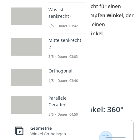
Innenwinkel
spricht für einen
Was ist
spitzen oder stumpfen Winkel
, der
senkrecht?
Außenwinkel
für einen
2/5 – Dauer: 03:42
überstumpfen Winkel
.
Mittelsenkrecht
e
3/5 – Dauer: 03:03
Orthogonal
4/5 – Dauer: 03:46
Parallele
Geraden
Der Vollwinkel: 360°
5/5 – Dauer: 04:50
Ein
Geometrie
Winkel Grundlagen
Vollwinkel