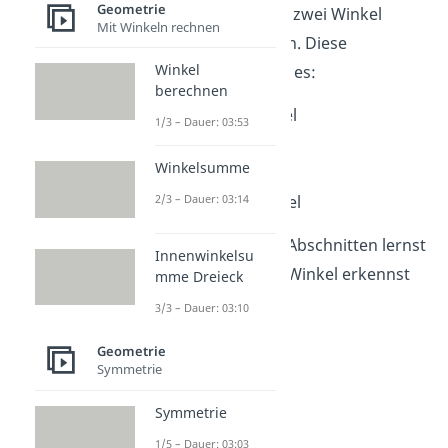
Geometrie
beschreiben, wie zwei Winkel
Mit Winkeln rechnen
zueinander liegen. Diese
Winkel
Winkelpaare gibt es:
berechnen
Scheitelwinkel
1/3 – Dauer: 03:53
Nebenwinkel
Winkelsumme
Stufenwinkel
Wechselwinkel
2/3 – Dauer: 03:14
In den nächsten Abschnitten lernst
Innenwinkelsu
du, wie du diese Winkel erkennst
mme Dreieck
und nutzt.
3/3 – Dauer: 03:10
Geometrie
Symmetrie
Symmetrie
1/5 – Dauer: 03:03