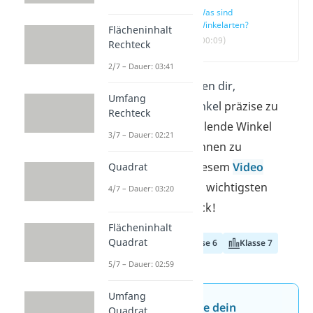
Was sind
Winkelarten?
Flächeninhalt
(00:09)
Rechteck
2/7 – Dauer: 03:41
W
inkelarten
helfen dir,
Umfang
verschiedene Winke
l präzise zu
Rechteck
zeichnen und fehlende Winkel
3/7 – Dauer: 02:21
ohne langes Rechnen zu
bestimmen. In diesem
Video
Quadrat
zeigen wir dir die wichtigsten
4/7 – Dauer: 03:20
Arten im Überblick!
Flächeninhalt
Quadrat
Klasse 5
Klasse 6
Klasse 7
5/7 – Dauer: 02:59
Umfang
Jetzt neu: Teste dein
Quadrat