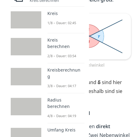
Kreis berechnen
Kreis
1/8 – Dauer: 02:45
Kreis
berechnen
2/8 – Dauer: 03:54
Scheitelwinkel
Kreisberechnun
g
α
und
γ
sowie
β
und
δ
sind hier
3/8 – Dauer: 04:17
Scheitelwinkel. Deshalb sind sie
gleich groß.
Radius
berechnen
Der Nebenwinkel
4/8 – Dauer: 04:19
Nebenwinkel liegen
direkt
Umfang Kreis
nebeneinander
. Zwei Nebenwinkel