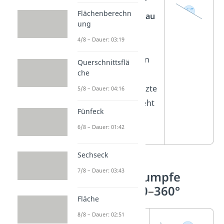
Ein
gestreckter
Flächenberechn
Winkel
hat
genau
ung
180°
. Beide
4/8 – Dauer: 03:19
Schenkel vom
Winkel zeigen in
Querschnittsflä
che
die
entgegengesetzte
5/8 – Dauer: 04:16
Richtung. Er sieht
Fünfeck
aus wie eine
6/8 – Dauer: 01:42
gerade Linie
.
Sechseck
7/8 – Dauer: 03:43
Der überstumpfe
Winkel: 180
–
360°
Fläche
8/8 – Dauer: 02:51
Ein