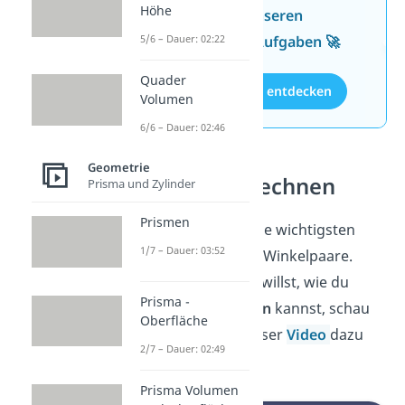
Höhe
Wissen mit unseren
kostenlosen Aufgaben 🚀
5/6 – Dauer: 02:22
Quader
Aufgaben entdecken
Volumen
6/6 – Dauer: 02:46
Geometrie
Winkel berechnen
Prisma und Zylinder
Prismen
Jetzt kennst du die wichtigsten
1/7 – Dauer: 03:52
Winkelarten und Winkelpaare.
Wenn du wissen willst, wie du
Prisma -
Winkel berechnen
kannst, schau
Oberfläche
dir unbedingt unser
Video
dazu
2/7 – Dauer: 02:49
an!
Prisma Volumen