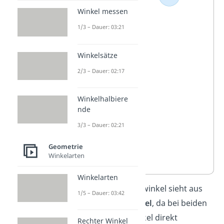
entsteht,
Winkel messen
wenn der
1/3 – Dauer: 03:21
Winkel dort
endet, wo er
Winkelsätze
angefangen
2/3 – Dauer: 02:17
hat. Er
entspricht
Winkelhalbiere
nde
einem
ganzen
3/3 – Dauer: 02:21
Kreis und
Geometrie
hat
360°
.
Winkelarten
Winkelarten
Wichtig:
Ein Vollwinkel sieht aus
1/5 – Dauer: 03:42
wie ein Nullwinkel
, da bei beiden
die Winkelschenkel direkt
Rechter Winkel