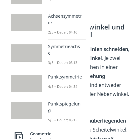
Achsensymmetr
ie
Der Scheitelwinkel und
2/5 – Dauer: 04:10
Nebenwinkel
Symmetrieachs
Wenn sich
zwei Linien schneiden
,
e
entstehen
vier Winkel
. Je zwei
3/5 – Dauer: 03:13
dieser Winkel stehen in einer
besonderen Beziehung
Punktsymmetrie
zueinander: Sie sind entweder
4/5 – Dauer: 04:34
Scheitelwinkel oder Nebenwinkel.
Punktspiegelun
Scheitelwinkel
g
Die jeweils
gegenüberliegenden
5/5 – Dauer: 03:15
Winkel
nennst du Scheitelwinkel.
Geometrie
Sie
sind
immer gleich groß
.