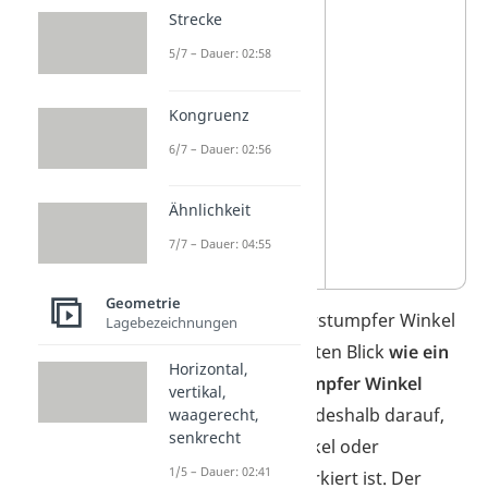
Strecke
solche Winkel
nicht direkt
5/7 – Dauer: 02:58
messen
. Miss
Kongruenz
stattdessen
den kleineren
6/7 – Dauer: 02:56
Gegenwinkel
Ähnlichkeit
und ziehe ihn
von 360° ab.
7/7 – Dauer: 04:55
Geometrie
Wichtig:
Ein überstumpfer Winkel
Lagebezeichnungen
kann auf den ersten Blick
wie ein
Horizontal,
spitzer oder stumpfer Winkel
vertikal,
aussehen
. Achte deshalb darauf,
waagerecht,
senkrecht
ob der Innenwinkel oder
1/5 – Dauer: 02:41
Außenwinkel markiert ist. Der