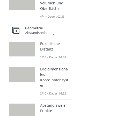
Volumen und
Oberfläche
4/4 – Dauer: 02:33
Geometrie
Abstandsrechnung
Euklidische
Distanz
1/10 – Dauer: 04:03
Dreidimensiona
les
Koordinatensyst
em
2/10 – Dauer: 03:32
Abstand zweier
Punkte