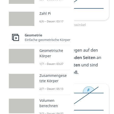
Zahl Pi
6/6 – Dauer: 03:17
Stufenwinkel
Geometrie
Wechselwinkel
Einfache geometrische Körper
Wechselwinkel liegen auf den
Geometrische
Körper
gegenüberliegenden Seiten
an
1/7 – Dauer: 03:27
den
Schnittpunkten
und sind
immer gleich groß
.
Zusammengese
tzte Körper
2/7 – Dauer: 05:13
Volumen
berechnen
3/7 – Dauer: 04:37