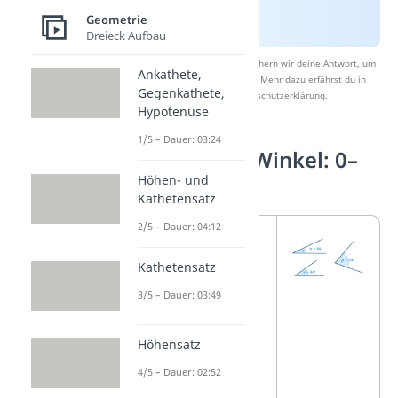
Geometrie
Dreieck Aufbau
Nach Beantwortung speichern wir deine Antwort, um
Ankathete,
Studyflix zu verbessern. Mehr dazu erfährst du in
Gegenkathete,
unserer
Datenschutzerklärung
.
Hypotenuse
1/5 – Dauer: 03:24
Der spitze Winkel: 0–
90°
Höhen- und
Kathetensatz
2/5 – Dauer: 04:12
Ein
spitzer
Winkel
ist
Kathetensatz
grö
ßer als 0°
3/5 – Dauer: 03:49
und kleiner als
90°
. Du
Höhensatz
erkennst ihn
4/5 – Dauer: 02:52
daran, dass er