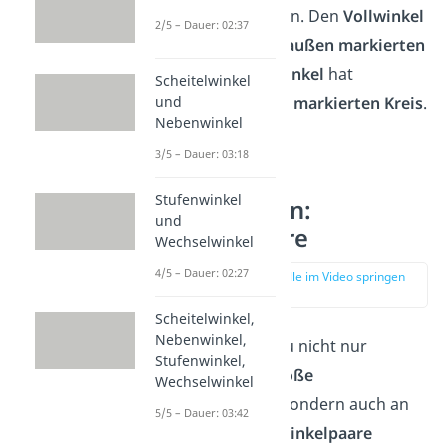
aufeinanderliegen. Den
Vollwinkel
2/5 – Dauer: 02:37
erkennst du am
außen markierten
Kreis
. Der
Nullwinkel
hat
Scheitelwinkel
hingegen
keinen markierten Kreis
.
und
Nebenwinkel
3/5 – Dauer: 03:18
Besondere
Stufenwinkel
Winkelarten:
und
Winkelpaare
Wechselwinkel
4/5 – Dauer: 02:27
zur Stelle im Video springen
(01:54)
Scheitelwinkel,
Nebenwinkel,
Winkel
kannst du nicht nur
Stufenwinkel,
anhand ihrer
Größe
Wechselwinkel
unterscheiden
, sondern auch an
5/5 – Dauer: 03:42
ihrer
Position
.
Winkelpaare