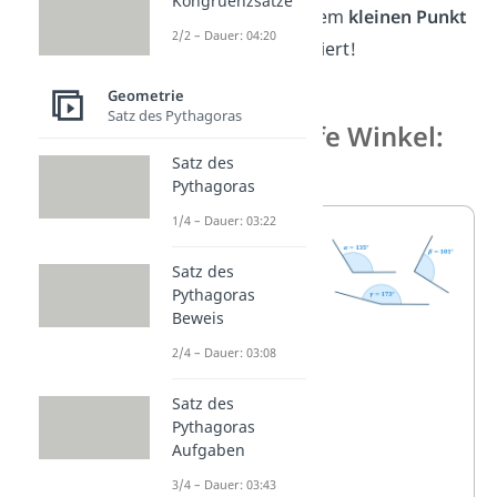
Kongruenzsätze
öfter nur mit einem
kleinen Punkt
2/2 – Dauer: 04:20
in der Ecke
markiert!
Geometrie
Satz des Pythagoras
Der stumpfe Winkel:
90–180°
Satz des
Pythagoras
1/4 – Dauer: 03:22
Ein
stumpfer
Satz des
Pythagoras
Winkel
ist
Beweis
größer als
2/4 – Dauer: 03:08
90° und
kleiner als
Satz des
180°
. Du
Pythagoras
Aufgaben
erkennst
3/4 – Dauer: 03:43
ihn daran,