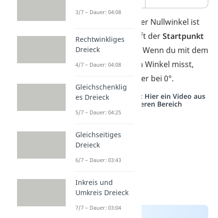
3/7 – Dauer: 04:08
Gut zu wissen:
Der Nullwinkel ist
wichtig, weil er oft der
Startpunkt
Rechtwinkliges
Dreieck
beim Messen
ist. Wenn du mit dem
Geodreieck einen Winkel misst,
4/7 – Dauer: 04:08
beginnst du immer bei 0°.
Gleichschenklig
Studyflix vernetzt: Hier ein Video aus
es Dreieck
einem anderen Bereich
5/7 – Dauer: 04:25
Gleichseitiges
Dreieck
6/7 – Dauer: 03:43
Inkreis und
Umkreis Dreieck
7/7 – Dauer: 03:04