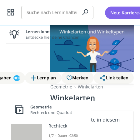
Suche
Neu: Karriere
Lernen lohnt sich!
Entdecke hier deine Chancen.
gaben
Lernplan
Merken
Link teilen
NEU
Geometrie
Winkelarten
Winkelarten
Geometrie
Rechteck und Quadrat
Wichtige Inhalte in diesem
Rechteck
Video
1/7 – Dauer: 02:50