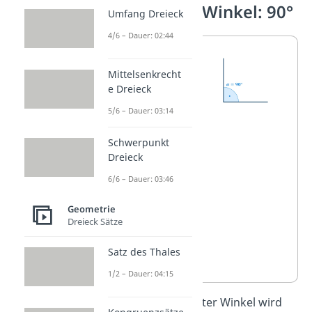
Der rechte Winkel: 90°
Umfang Dreieck
4/6 – Dauer: 02:44
Ein
rechter
Mittelsenkrecht
e Dreieck
Winkel
5/6 – Dauer: 03:14
hat
genau
Schwerpunkt
90°
. Die
Dreieck
beiden
6/6 – Dauer: 03:46
Linien
Geometrie
bilden
Dreieck Sätze
dadurch
Satz des Thales
ein
„L“
.
1/2 – Dauer: 04:15
Wichtig:
Ein rechter Winkel wird