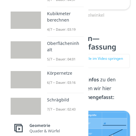
Kubikmeter
Wechselwinkel
berechnen
4/7 – Dauer: 03:19
Winkelarten—
Oberflächeninh
Zusammenfassung
alt
zur Stelle im Video springen
5/7 – Dauer: 04:01
(03:00)
Körpernetze
Die
wichtigsten Infos
zu den
6/7 – Dauer: 03:16
Winkelarten haben wir hier
nochmal
zusammengefasst:
Schrägbild
7/7 – Dauer: 02:43
Geometrie
Quader & Würfel