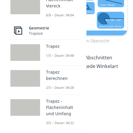
Viereck
8/8 – Dauer: 04:04
Geometrie
Trapeze
Winkelarten Übersicht
Trapez
1/5 – Dauer: 04:48
In den nächsten Abschnitten
schauen wir uns jede Winkelart
Trapez
genauer an.
berechnen
2/5 – Dauer: 04:28
Trapez -
Flächeninhalt
und Umfang
3/5 – Dauer: 04:22