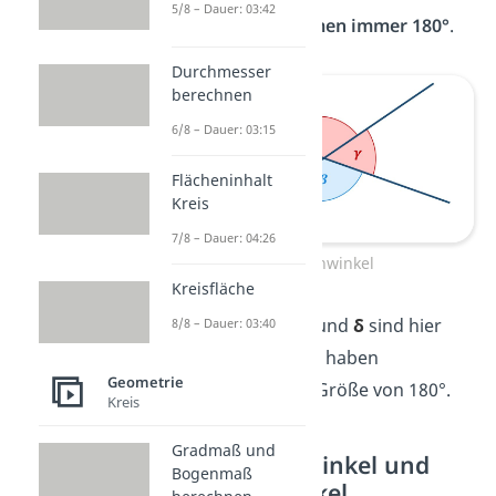
5/8 – Dauer: 03:42
ergeben
zusammen immer 180°
.
Durchmesser
berechnen
6/8 – Dauer: 03:15
Flächeninhalt
Kreis
7/8 – Dauer: 04:26
Nebenwinkel
Kreisfläche
α
und
β
sowie
γ
und
δ
sind hier
8/8 – Dauer: 03:40
Nebenwinkel. Sie haben
Geometrie
zusammen eine Größe von 180°.
Kreis
Gradmaß und
Der Stufenwinkel und
Bogenmaß
Wechselwinkel