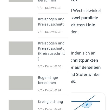
berechnen
1/6 – Dauer: 03:46
Stufenwinkel und Wechselwinkel
entstehen, wenn
zwei parallele
Kreisbogen und
Kreisausschnitt
Linien von einer dritten Linie
geschnitten
werden.
2/6 – Dauer: 02:43
Stufenwinkel
Kreisbogen und
Kreisausschnitt
Stufenwinkel befinden sich an
(Kreisausschnitt
)
verschiedenen Schnittpunkten
3/6 – Dauer: 02:55
der Geraden, aber
auf derselben
Seite
. Deshalb sind Stufenwinkel
Bogenlänge
immer gleich groß
.
berechnen
4/6 – Dauer: 02:07
Kreisgleichung
5/6 – Dauer: 04:44