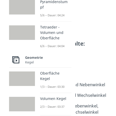
Pyramidenstum
pf
5/6 – Dauer: 04:24
Tetraeder -
Volumen und
Oberfläche
Weitere Inhalte:
6/6 – Dauer: 04:04
Geometrie
Winkelarten
Geometrie
Kegel
Winkelarten
Dauer: 03:42
Oberfläche
Rechter Winkel
Kegel
Dauer: 02:37
Scheitelwinkel und Nebenwinkel
1/3 – Dauer: 03:30
Dauer: 03:18
Stufenwinkel und Wechselwinkel
Volumen Kegel
Dauer: 02:27
Scheitelwinkel, Nebenwinkel,
2/3 – Dauer: 03:37
Stufenwinkel, Wechselwinkel