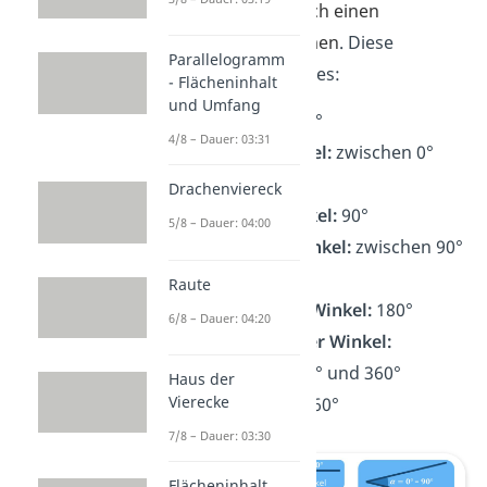
ein Winkel nämlich einen
bestimmten Namen
. Diese
Parallelogramm
Winkelarten gibt es:
- Flächeninhalt
und Umfang
Nullwinkel:
0°
4/8 – Dauer: 03:31
Spitzer Winkel:
zwischen 0°
und 90°
Drachenviereck
Rechter Winkel:
90°
5/8 – Dauer: 04:00
Stumpfer Winkel:
zwischen 90°
und 180°
Raute
Gestreckter Winkel:
180°
6/8 – Dauer: 04:20
Überstumpfer Winkel:
zwischen 180° und 360°
Haus der
Vierecke
Vollwinkel:
360°
7/8 – Dauer: 03:30
Flächeninhalt