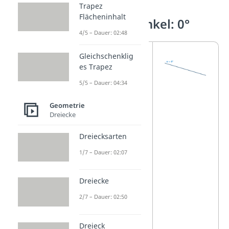
Trapez
Flächeninhalt
Der Nullwinkel: 0°
4/5 – Dauer: 02:48
Ein
Gleichschenklig
es Trapez
Nullwinkel
hat
genau 0
°.
5/5 – Dauer: 04:34
Die beiden
Geometrie
Linien liegen
Dreiecke
dabei
Dreiecksarten
komplett
1/7 – Dauer: 02:07
übereinander.
Du kannst ihn
Dreiecke
deshalb nicht
2/7 – Dauer: 02:50
wirklich
sehen.
Dreieck