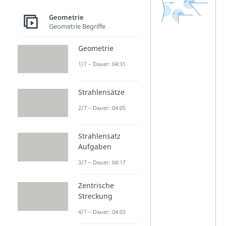
überstumpfer
Geometrie
Winkel
ist
Geometrie Begriffe
größer als
Geometrie
180° und
1/7 – Dauer: 04:31
kleiner als
360°
. Du
Strahlensätze
erkennst ihn
2/7 – Dauer: 04:05
daran, dass er
sich „über die
Strahlensatz
gerade Linie
Aufgaben
hinaus“
3/7 – Dauer: 04:17
öffnet.
Zentrische
Mit dem
Streckung
Geodreieck
4/7 – Dauer: 04:03
kannst du