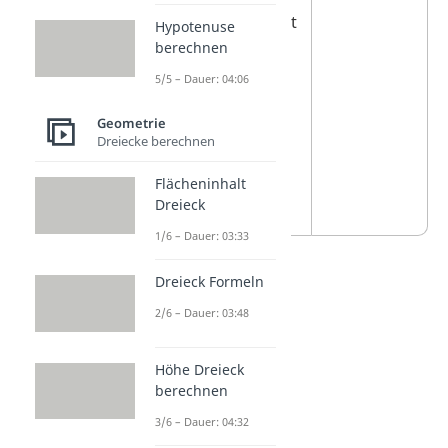
„spitz“
aussieht
Hypotenuse
berechnen
wie bei einer
Eiswaffel. Die
5/5 – Dauer: 04:06
Öffnung
Geometrie
zwischen den
Dreiecke berechnen
beiden Linien
Flächeninhalt
ist schmal.
Dreieck
1/6 – Dauer: 03:33
Dreieck Formeln
2/6 – Dauer: 03:48
Höhe Dreieck
berechnen
3/6 – Dauer: 04:32