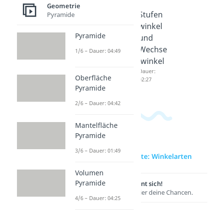
Geometrie
Rechter
Scheitel
Stufen
Pyramide
Winkel
winkel
winkel
Pyramide
Dauer:
und
und
02:37
Neben
Wechse
1/6 – Dauer: 04:49
winkel
lwinkel
Dauer:
Dauer:
Oberfläche
03:18
02:27
Pyramide
2/6 – Dauer: 04:42
Mantelfläche
Pyramide
3/6 – Dauer: 01:49
zur Videoseite: Winkelarten
Volumen
Pyramide
Lernen lohnt sich!
Entdecke hier deine Chancen.
4/6 – Dauer: 04:25