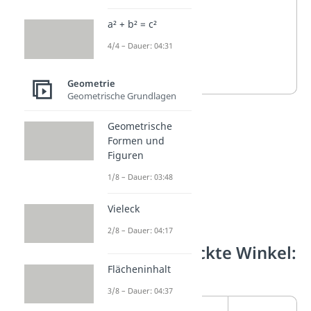
dass er
a² + b² = c²
weit
4/4 – Dauer: 04:31
geöffnet
ist.
Geometrie
Geometrische Grundlagen
Geometrische
Formen und
Figuren
1/8 – Dauer: 03:48
Vieleck
2/8 – Dauer: 04:17
Der gestreckte Winkel:
180°
Flächeninhalt
3/8 – Dauer: 04:37