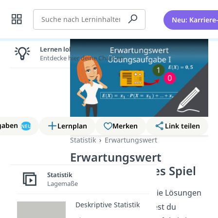
Suche
Neu: Karriere
Lernen lohnt sich!
Entdecke hier deine Chancen.
gaben
Lernplan
Merken
Link teilen
NEU
Statistik
Erwartungswert
Erwartungswert
Aufgabe 1: faires Spiel
Statistik
Lagemaße
So, jetzt bist du dran! Die Lösungen
Deskriptive Statistik
zu dieser Aufgabe findest du