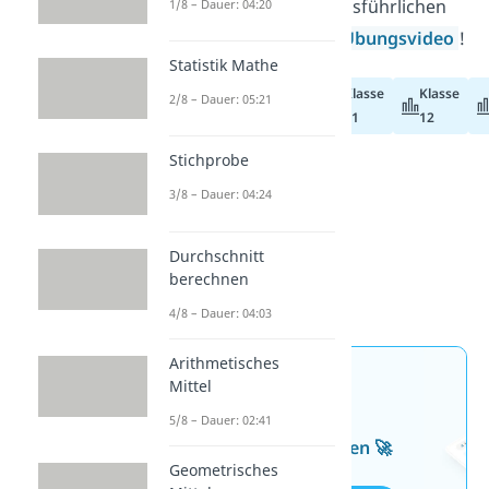
zusammen mit einer ausführlichen
1/8 – Dauer: 04:20
Erklärung in unserem
Übungsvideo
!
Statistik Mathe
Klasse
Klasse
2/8 – Dauer: 05:21
Abiturvorbereitung
11
12
Stichprobe
3/8 – Dauer: 04:24
Durchschnitt
berechnen
4/8 – Dauer: 04:03
Arithmetisches
Jetzt neu: Teste dein
Mittel
Wissen mit unseren
5/8 – Dauer: 02:41
kostenlosen Aufgaben 🚀
Geometrisches