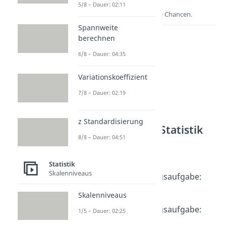
5/8 – Dauer: 02:11
Lernen lohnt sich!
Entdecke hier deine Chancen.
Spannweite
berechnen
6/8 – Dauer: 04:35
Variationskoeffizient
7/8 – Dauer: 02:19
z Standardisierung
Weitere Inhalte: Statistik
8/8 – Dauer: 04:51
Erwartungswert
Erwartungswert
Statistik
Dauer: 04:47
Skalenniveaus
Erwartungswert Übungsaufgabe:
faires Spiel
Skalenniveaus
Dauer: 04:08
Erwartungswert Übungsaufgabe:
1/5 – Dauer: 02:25
Urnenmodell