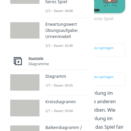
faires Spiel
2/3 – Dauer: 04:08
Übungsaufgabe I: Faires Spiel
Erwartungswert
Übungsaufgabe:
Zum Lösungsweg:
Urnenmodell
3/3 – Dauer: 02:40
zur Stelle im Video springen
(00:42)
Statistik
Zur Lösung:
Diagramme
Diagramm
zur Stelle im Video springen
(02:22)
1/7 – Dauer: 04:55
1b:
Du darfst die Auszahlung im
grünen Feld ändern, alle anderen
Kreisdiagramm
Werte müssen gleichbleiben. Wie
2/7 – Dauer: 03:04
hoch müsste die Auszahlung im
grünen Feld sein, damit das Spiel fair
Balkendiagramm /