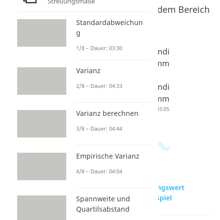
Streuungsmaße
Beliebte Inhalte aus dem Bereich
Statistik
Standardabweichun
g
1/8 – Dauer: 03:30
Diagram
Kreisdia
Balkendi
m
gramm
agramm
Varianz
Dauer: 04:55
Dauer: 03:04
/
Säulendi
2/8 – Dauer: 04:33
agramm
Dauer: 03:05
Varianz berechnen
3/8 – Dauer: 04:44
Empirische Varianz
4/8 – Dauer: 04:04
zur Videoseite: Erwartungswert
Übungsaufgabe: faires Spiel
Spannweite und
Quartilsabstand