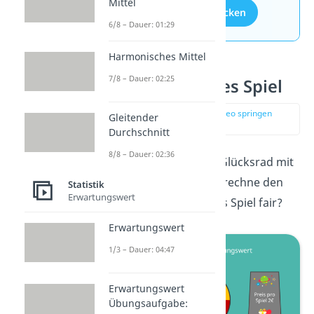
Mittel
Aufgaben entdecken
6/8 – Dauer: 01:29
Harmonisches Mittel
7/8 – Dauer: 02:25
Aufgabe 1: faires Spiel
zur Stelle im Video springen
Gleitender
(00:15)
Durchschnitt
8/8 – Dauer: 02:36
1a:
Du hast folgendes Glücksrad mit
2€ Einsatz gegeben. Berechne den
Statistik
Erwartungswert
Erwartungswert, ist das Spiel fair?
Erwartungswert
1/3 – Dauer: 04:47
Erwartungswert
Übungsaufgabe: