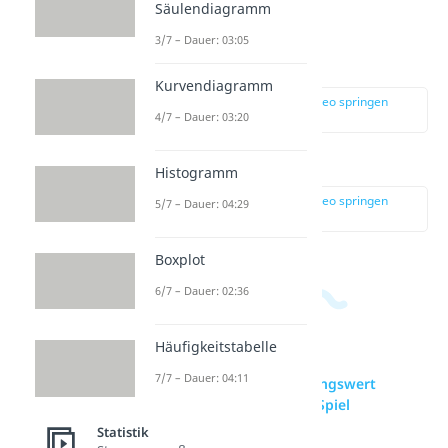
Säulendiagramm
ist?
3/7 – Dauer: 03:05
Zum Lösungsweg:
Kurvendiagramm
zur Stelle im Video springen
4/7 – Dauer: 03:20
(02:50)
Zur Lösung:
Histogramm
zur Stelle im Video springen
5/7 – Dauer: 04:29
(03:48)
Boxplot
6/7 – Dauer: 02:36
Häufigkeitstabelle
7/7 – Dauer: 04:11
zur Videoseite: Erwartungswert
Übungsaufgabe: faires Spiel
Statistik