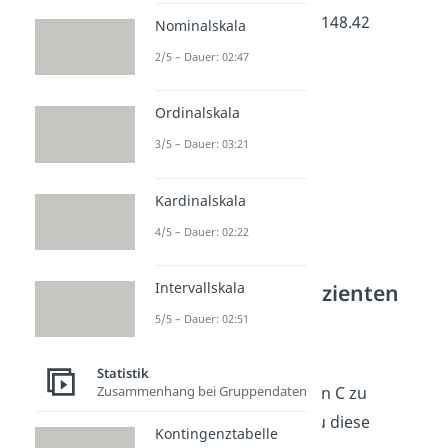
Quadrat Koeffizienten 148.42
Nominalskala
beträgt.
2/5 – Dauer: 02:47
Ordinalskala
3/5 – Dauer: 03:21
Kardinalskala
4/5 – Dauer: 02:22
Kontingenzkoeffizienten
Intervallskala
Formel
5/5 – Dauer: 02:51
Um nun den
Statistik
Zusammenhang bei Gruppendaten
Kontingenzkoeffizienten C zu
berechnen, brauchst du diese
Kontingenztabelle