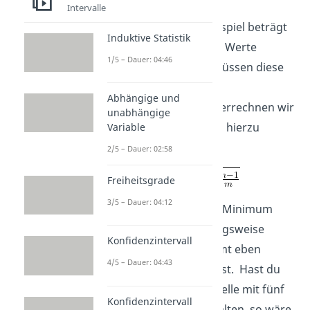
Intervalle
Das N aus unserem Beispiel beträgt
Induktive Statistik
400. Also haben wir alle Werte
1/5 – Dauer: 04:46
bereits gegeben und müssen diese
nur noch einsetzen.
Abhängige und
Wir erhalten 0,52. Jetzt errechnen wir
unabhängige
noch C max: Die Formel hierzu
Variable
lautet:
2/5 – Dauer: 02:58
Freiheitsgrade
3/5 – Dauer: 04:12
m steht hierbei für das Minimum
deiner Zeilen- beziehungsweise
Konfidenzintervall
Spaltenanzahl. Es kommt eben
4/5 – Dauer: 04:43
darauf an, was kleiner ist. Hast du
beispielsweise eine Tabelle mit fünf
Konfidenzintervall
Zeilen und nur zwei Spalten, so wäre