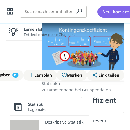
Suche
Neu: Karriere
Lernen lohnt sich!
Entdecke hier deine Chancen.
gaben
Lernplan
Merken
Link teilen
NEU
Statistik
Zusammenhang bei Gruppendaten
Kontingenzkoeffizient
Statistik
Lagemaße
Wichtige Inhalte in diesem
Deskriptive Statistik
Video