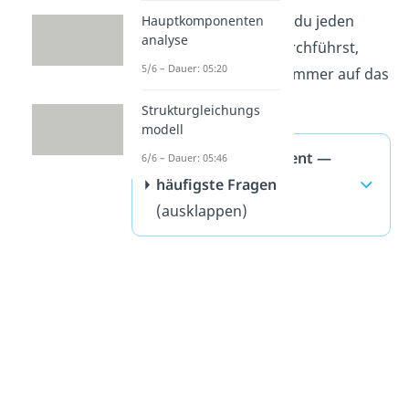
ziemlich einfach. Wenn du jeden
Hauptkomponenten
analyse
Schritt konzentriert durchführst,
5/6 – Dauer: 05:20
kommst du garantiert immer auf das
richtige Ergebnis.
Strukturgleichungs
modell
Kontingenzkoeffizient —
6/6 – Dauer: 05:46
häufigste Fragen
(ausklappen)