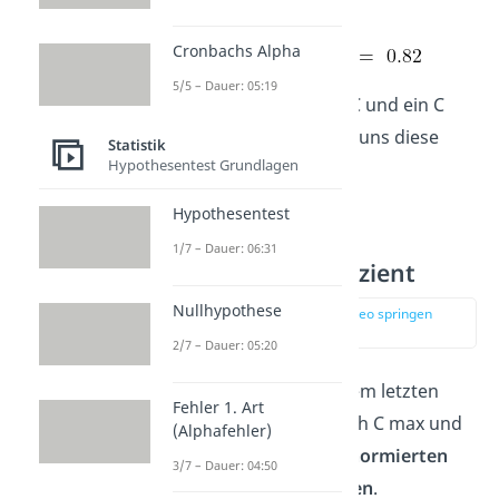
max von 0,82:
Cronbachs Alpha
5/5 – Dauer: 05:19
So. Nun haben wir ein C und ein C
max. Aber was bringen uns diese
Statistik
Hypothesentest Grundlagen
Ergebnisse jetzt?
Hypothesentest
Korrigierter
1/7 – Dauer: 06:31
Kontingenzkoeffizient
Nullhypothese
zur Stelle im Video springen
(01:55)
2/7 – Dauer: 05:20
Ganz einfach. In unserem letzten
Fehler 1. Art
Schritt teilen wir C durch C max und
(Alphafehler)
erhalten dadurch den
normierten
3/7 – Dauer: 04:50
Kontingenzkoeffizienten
.