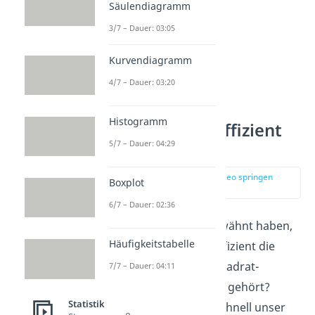
Säulendiagramm
3/7 – Dauer: 03:05
Kurvendiagramm
4/7 – Dauer: 03:20
Histogramm
Kontingenzkoeffizient
5/7 – Dauer: 04:29
berechnen
zur Stelle im Video springen
Boxplot
(00:43)
6/7 – Dauer: 02:36
Wie wir eben schon erwähnt haben,
Häufigkeitstabelle
ist der Kontingenzkoeffizient die
Fortsetzung des Chi Quadrat-
7/7 – Dauer: 04:11
Koeffizienten. Noch nie gehört?
Statistik
Dann schau dir noch schnell unser