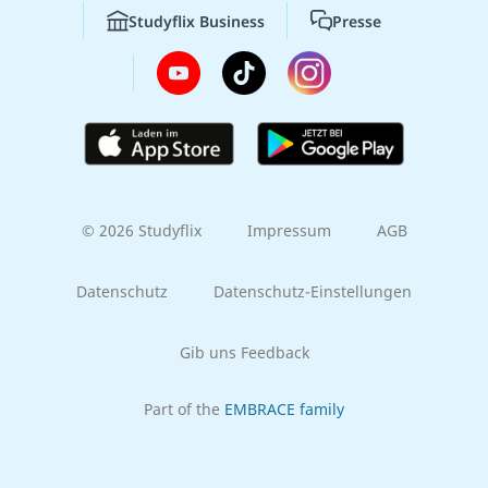
Studyflix Business
Presse
© 2026 Studyflix
Impressum
AGB
Datenschutz
Datenschutz-Einstellungen
Gib uns Feedback
Part of the
EMBRACE family