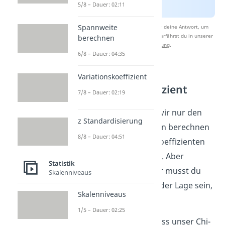
5/8 – Dauer: 02:11
Spannweite
Nach Beantwortung speichern wir deine Antwort, um
Studyflix zu verbessern. Mehr dazu erfährst du in unserer
berechnen
Datenschutzerklärung
.
6/8 – Dauer: 04:35
Chi Quadrat
Variationskoeffizient
Kontingenzkoeffizient
7/8 – Dauer: 02:19
Im Folgenden werden wir nur den
z Standardisierung
Kontingenzkoeffizienten berechnen
8/8 – Dauer: 04:51
und den Chi Quadrat Koeffizienten
als gegeben annehmen. Aber
Statistik
Achtung! In der Klausur musst du
Skalenniveaus
sehr wahrscheinlich in der Lage sein,
Skalenniveaus
Beide zu berechnen.
1/5 – Dauer: 02:25
Wir nehmen also an, dass unser Chi-