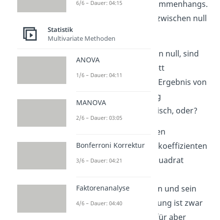
Interpretation des Zusammenhangs.
6/6 – Dauer: 04:15
Er liegt nämlich immer zwischen null
Statistik
und eins.
Multivariate Methoden
Hast du ein Ergebnis von null, sind
ANOVA
deine Variablen komplett
1/6 – Dauer: 04:11
unabhängig, bei einem Ergebnis von
eins, komplett abhängig
MANOVA
voneinander. Klingt logisch, oder?
2/6 – Dauer: 03:05
Wir erinnern uns: für den
normierten Kontingenzkoeffizienten
Bonferroni Korrektur
brauchen wir den Chi Quadrat
3/6 – Dauer: 04:21
Koeffizienten, den
Kontingenzkoeffizienten und sein
Faktorenanalyse
Maximum. Die Berechnung ist zwar
4/6 – Dauer: 04:40
sehr zeitaufwendig, dafür aber