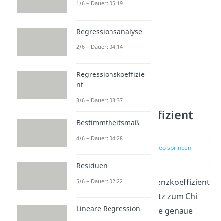
1/6 – Dauer: 05:19
Regressionsanalyse
2/6 – Dauer: 04:14
Regressionskoeffizie
nt
3/6 – Dauer: 03:37
Kontingenzkoefizient
Bestimmtheitsmaß
Interpretation
4/6 – Dauer: 04:28
zur Stelle im Video springen
(02:04)
Residuen
Der normierte Kontingenzkoeffizient
5/6 – Dauer: 02:22
ermöglicht im Gegensatz zum Chi
Lineare Regression
Quadrat Koeffizient eine genaue