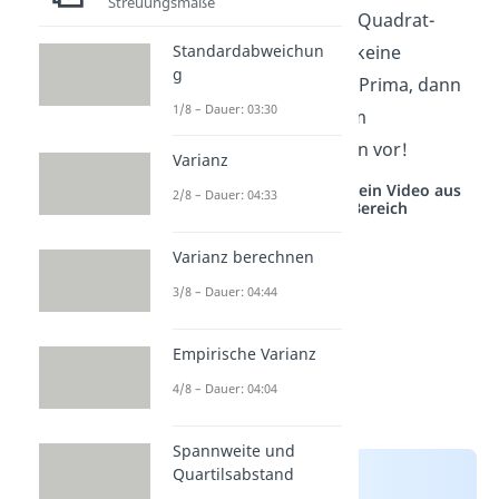
Streuungsmaße
Video
dazu an. Der Chi-Quadrat-
Standardabweichun
Koeffizient bereitet dir keine
g
Schwierigkeiten mehr? Prima, dann
1/8 – Dauer: 03:30
wagen wir uns jetzt zum
Kontingenzkoeffizienten vor!
Varianz
Studyflix vernetzt: Hier ein Video aus
2/8 – Dauer: 04:33
einem anderen Bereich
Varianz berechnen
3/8 – Dauer: 04:44
Empirische Varianz
4/8 – Dauer: 04:04
Spannweite und
Quartilsabstand