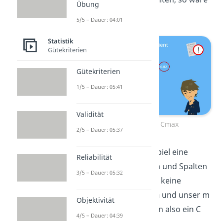
Übung
dein m gleich zwei.
5/5 – Dauer: 04:01
Statistik
Gütekriterien
Gütekriterien
1/5 – Dauer: 05:41
Validität
Berechnung von Cmax
2/5 – Dauer: 05:37
Da wir in unserem Beispiel eine
Reliabilität
gleiche Anzahl an Zeilen und Spalten
3/5 – Dauer: 05:32
haben, müssen wir hier keine
Unterscheidung treffen und unser m
Objektivität
ist gleich drei. Wir haben also ein C
4/5 – Dauer: 04:39