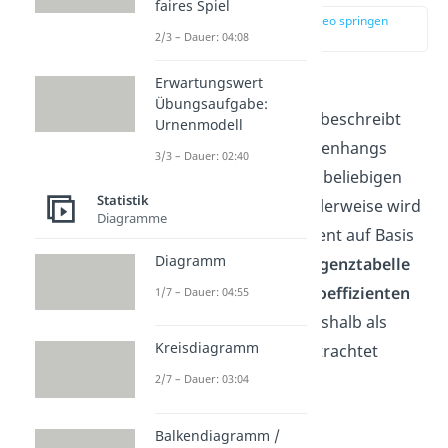
faires Spiel
zur Stelle im Video springen
(00:12)
2/3 – Dauer: 04:08
Erwartungswert
Der
korrigierte
Übungsaufgabe:
Kontingenzkoeffizient
beschreibt
Urnenmodell
die Stärke des Zusammenhangs
3/3 – Dauer: 02:40
zweier Merkmale eines beliebigen
Statistik
Skalenniveaus
. Normalerweise wird
Diagramme
der Kontingenzkoeffizient auf Basis
Diagramm
der Daten einer
Kontingenztabelle
und des
Chi Quadrat Koeffizienten
1/7 – Dauer: 04:55
berechnet und kann deshalb als
Kreisdiagramm
dessen Fortsetzung betrachtet
werden.
2/7 – Dauer: 03:04
Balkendiagramm /