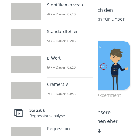
Signifikanzniveau
Nun wollen wir aber noch den
4/7 – Dauer: 05:20
normierten Koeffizienten für unser
Beispiel berechnen:
Standardfehler
5/7 – Dauer: 05:05
p Wert
6/7 – Dauer: 05:20
Cramers V
7/7 – Dauer: 04:55
normierter Kontingenzkoeffizient
Statistik
Das Ergebnis ist 0,63. Unsere
Regressionsanalyse
Variablen haben also einen eher
Regression
starken Zusammenhang.