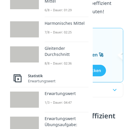
Mittel
alles zum Kontingenzkoeffizient
6/8 – Dauer: 01:29
effektiv in wenigen Minuten!
Harmonisches Mittel
7/8 – Dauer: 02:25
Jetzt neu: Teste dein
Wissen mit unseren
Gleitender
kostenlosen Aufgaben 🚀
Durchschnitt
8/8 – Dauer: 02:36
Aufgaben entdecken
Statistik
Erwartungswert
Inhaltsübersicht
Erwartungswert
1/3 – Dauer: 04:47
Kontingenzkoeffizient
Erwartungswert
einfach erklärt
Übungsaufgabe: