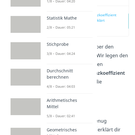
1/8 – Dauer: 04:20
Kontingenzkoeffizient
Statistik Mathe
einfach erklärt
(00:12)
2/8 – Dauer: 05:21
Stichprobe
Hier erfährst du alles über den
3/8 – Dauer: 04:24
Kontingenzkoeffizient. Wir legen den
Fokus auf die Schritte den
Durchschnitt
korrigierten Kontingenzkoeffizient
berechnen
zu berechnen
und auf die
4/8 – Dauer: 04:03
anschließende
Kontingenzkoeffizient
Arithmetisches
Mittel
Interpretation
.
5/8 – Dauer: 02:41
Du hast heute schon genug
gebüffelt? Unser
Video
erklärt dir
Geometrisches