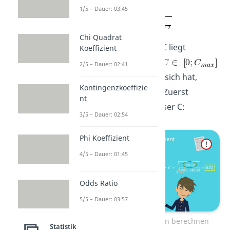
Formel:
1/5 – Dauer: 03:45
Chi Quadrat
Der Wertebereich von C liegt
Koeffizient
zwischen 0 und C max
2/5 – Dauer: 02:41
. Was es mit C max auf sich hat,
Kontingenzkoeffizie
erklären wir dir gleich. Zuerst
nt
berechnen wir aber unser C:
3/5 – Dauer: 02:54
Phi Koeffizient
4/5 – Dauer: 01:45
Odds Ratio
5/5 – Dauer: 03:57
Kontingenzkoeffizienten berechnen
Statistik