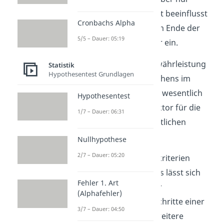
indirekt von Objektivität beeinflusst
Cronbachs Alpha
wird, reiht sich diese am Ende der
5/5 – Dauer: 05:19
hierarchischen Struktur ein.
Dennoch bleibt die Gewährleistung
Statistik
Hypothesentest Grundlagen
eines
objektiven
Vorgehens im
Forschungsprozess ein wesentlich
Hypothesentest
ausschlaggebender Faktor für die
1/7 – Dauer: 06:31
Güte einer wissenschaftlichen
Untersuchung.
Nullhypothese
2/7 – Dauer: 05:20
Als eines der Kerngütekriterien
wissenschaftlicher Tests lässt sich
Fehler 1. Art
Objektivität anhand der
(Alphafehler)
wesentlichen Prozessschritte einer
3/7 – Dauer: 04:50
Untersuchung in drei weitere