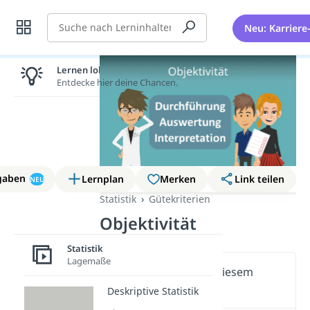
Suche
Neu: Karriere
Lernen lohnt sich!
Entdecke hier deine Chancen.
gaben
Lernplan
Merken
Link teilen
NEU
Statistik
Gütekriterien
Objektivität
Statistik
Lagemaße
Wichtige Inhalte in diesem
Video
Deskriptive Statistik