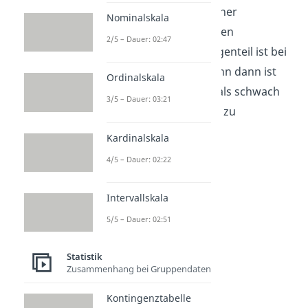
spricht man also von einer
Nominalskala
interindividuell objektiven
2/5 – Dauer: 02:47
Untersuchung. Das Gegenteil ist bei
Uneinigkeit der Fall, denn dann ist
Ordinalskala
die Untersuchung nur als schwach
3/5 – Dauer: 03:21
interindividuell objektiv zu
kategorisieren.
Kardinalskala
4/5 – Dauer: 02:22
Intervallskala
5/5 – Dauer: 02:51
Statistik
Zusammenhang bei Gruppendaten
Intraindividuelle
Kontingenztabelle