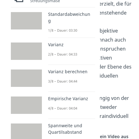
Streuungsmaße
auf eine Art und Weise erzielt, die für
mehrere und auch außenstehende
Standardabweichun
g
Personen logisch und
nachvollziehbar sind. Objektive
1/8 – Dauer: 03:30
Ergebnisse können demnach auch
Varianz
Allgemeingültigkeit beanspruchen
2/8 – Dauer: 04:33
im Gegensatz zu subjektiven
Beurteilungen, die auf der Ebene des
Varianz berechnen
Einzelnen und der individuellen
3/8 – Dauer: 04:44
Einschätzung bleiben.
Objektivität kann, abhängig von der
Empirische Varianz
Anzahl der Forscher, entweder
4/8 – Dauer: 04:04
interindividuell oder intraindividuell
sein.
Spannweite und
Quartilsabstand
Studyflix vernetzt: Hier ein Video aus