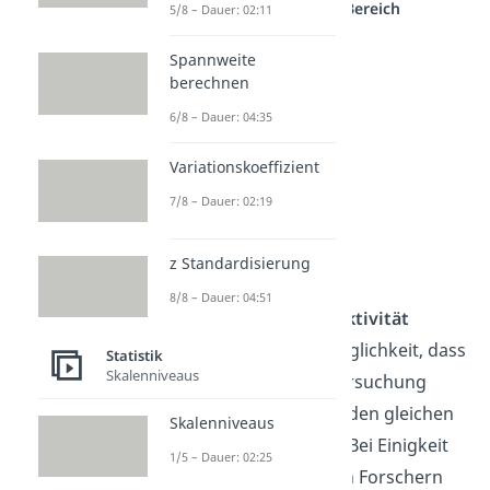
einem anderen Bereich
5/8 – Dauer: 02:11
Spannweite
berechnen
6/8 – Dauer: 04:35
Variationskoeffizient
7/8 – Dauer: 02:19
Interindividuelle
z Standardisierung
Objektivität
8/8 – Dauer: 04:51
Interindividuelle Objektivität
bezieht sich auf die Möglichkeit, dass
Statistik
Skalenniveaus
mehrere an einer Untersuchung
beteiligte Personen zu den gleichen
Skalenniveaus
Ergebnissen kommen. Bei Einigkeit
1/5 – Dauer: 02:25
zwischen den einzelnen Forschern