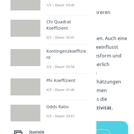
Objektivität
1/5 – Dauer: 03:45
Nicht nur zwischen mehreren
Forschern kann es zu
Chi Quadrat
Koeffizient
Unstimmigkeiten in der
Ergebnisfindung kommen. Auch eine
2/5 – Dauer: 02:41
einzelne Person kann beeinflusst
Kontingenzkoeffizie
durch die jeweilige Tagesform und
nt
andere äußere oder innerlich
3/5 – Dauer: 02:54
emotionale Einflüsse zu
Phi Koeffizient
unterschiedlichen Einschätzungen
kommen. Dieses Phänomen
4/5 – Dauer: 01:45
bezeichnet man auch als die
Odds Ratio
intraindividuelle Objektivität.
5/5 – Dauer: 03:57
Statistik