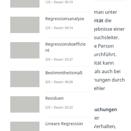
1/6 – Dauer: 05:19
Grundsätzlich versteht man unter
Regressionsanalyse
Durchführungsobjektivität
die
2/6 – Dauer: 04:14
Unabhängigkeit der Ergebnisse einer
Untersuchung vom Versuchsleiter.
Regressionskoeffizie
Mit Versuchsleiter ist die Person
nt
gemeint, die den Test durchführt.
3/6 – Dauer: 03:37
Durchführungsobjektivität kann
sowohl bei qualitativen als auch bei
Bestimmtheitsmaß
quantitativen Untersuchungen durch
4/6 – Dauer: 04:28
bestimmte Verfahrensfehler
gefährdet werden.
Residuen
5/6 – Dauer: 02:22
Bei
qualitativen Untersuchungen
wie Erhebungen kann der
Lineare Regression
Interviewer durch sein Verhalten,