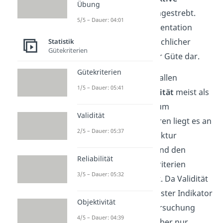
Übung
Nachvollziehbarkeit
angestrebt.
5/5 – Dauer: 04:01
Hier stellt durch Argumentation
erzielter zwischenmenschlicher
Statistik
Gütekriterien
Konsens ein Zeichen für Güte dar.
Gütekriterien
Auch deshalb wird von allen
1/5 – Dauer: 05:41
Gütekriterien Objektivität
meist als
das schwächste Kriterium
Validität
auserkoren. Des weiteren liegt es an
2/5 – Dauer: 05:37
der hierarchischen Struktur
zwischen Objektivität und den
Reliabilität
beiden weiteren Gütekriterien
3/5 – Dauer: 05:32
Reliabilität und Validität. Da Validität
als unbestritten wichtigster Indikator
Objektivität
für die Güte einer Untersuchung
4/5 – Dauer: 04:39
direkt von Reliabilität, aber nur