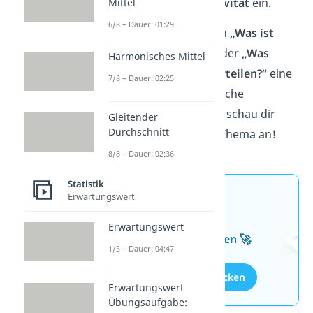
Interpretationsobjektivität
ein.
Mittel
6/8 – Dauer: 01:29
Wenn du auf die Fragen
„Was ist
objektiv betrachtet“
oder
„Was
Harmonisches Mittel
bedeutet objektiv beurteilen?“
eine
7/8 – Dauer: 02:25
verständliche und einfache
Erklärung suchst, dann schau dir
Gleitender
Durchschnitt
jetzt unser
Video
zum Thema an!
8/8 – Dauer: 02:36
Statistik
Erwartungswert
Jetzt neu: Teste dein
Wissen mit unseren
Erwartungswert
kostenlosen Aufgaben 🚀
1/3 – Dauer: 04:47
Aufgaben entdecken
Erwartungswert
Übungsaufgabe: