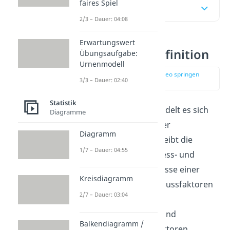
faires Spiel
Inhaltsübersicht
2/3 – Dauer: 04:08
Erwartungswert
Objektivität Definition
Übungsaufgabe:
Urnenmodell
zur Stelle im Video springen
3/3 – Dauer: 02:40
(00:23)
Statistik
Bei der Objektivität handelt es sich
Diagramme
um einen Begriff aus der
Diagramm
Testtheorie
. Sie beschreibt die
1/7 – Dauer: 04:55
Unabhängigkeit der Mess- und
Untersuchungsergebnisse einer
Kreisdiagramm
Untersuchung von Einflussfaktoren
2/7 – Dauer: 03:04
wie individuellen
Rahmenbedingungen und
Balkendiagramm /
verfälschenden Drittfaktoren.