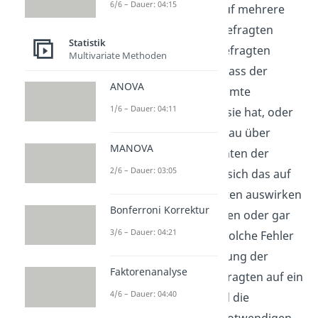
6/6 – Dauer: 04:15
Gestiken oder Mimik auf mehrere
Arten Einfluss auf die Befragten
Statistik
nehmen. Denken die Befragten
Multivariate Methoden
durch sein
Verhalten
, dass der
ANOVA
Interviewer eine bestimmte
1/6 – Dauer: 04:11
Erwartungshaltung an sie hat, oder
informiert er sie zu genau über
MANOVA
Hypothesen und Absichten der
2/6 – Dauer: 03:05
Untersuchung, könnte sich das auf
die gegebenen Antworten auswirken
Bonferroni Korrektur
und diese dann verzerren oder gar
3/6 – Dauer: 04:21
komplett verfälschen. Solche Fehler
können durch Begrenzung der
Faktorenanalyse
Interaktion mit den Befragten auf ein
4/6 – Dauer: 04:40
höfliches Minimum und die
Standardisierung der notwendigen