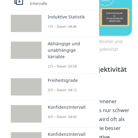
Intervalle
Induktive Statistik
1/5 – Dauer: 04:46
Interindividuelle Objektivität und
Abhängige und
Interindividuelle Objektivität
unabhängige
Variable
2/5 – Dauer: 02:58
Gütekriterien Objektivität
Freiheitsgrade
Für wissenschaftliche
3/5 – Dauer: 04:12
Untersuchungen ist die
Gewährleistung vollkommener
Konfidenzintervall
Objektivität in der Praxis nur schwer
4/5 – Dauer: 04:43
zu realisieren. Deshalb wird oft als
Alternative zumindest die besser
Konfidenzintervall
erreichbare
intersubjektive