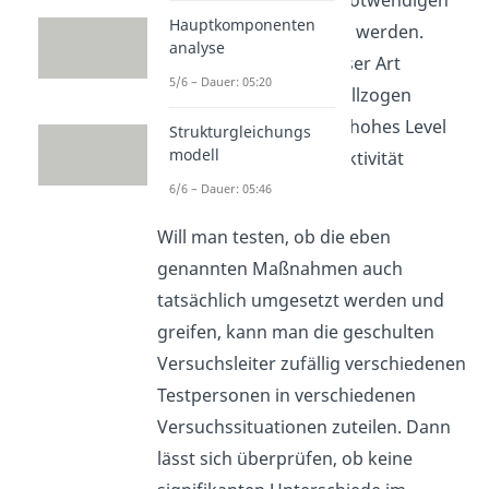
Hauptkomponenten
Interaktionen reduziert werden.
analyse
Wenn Maßnahmen dieser Art
5/6 – Dauer: 05:20
eingeführt und auch vollzogen
werden, kann auch ein hohes Level
Strukturgleichungs
modell
an Durchführungsobjektivität
garantiert werden.
6/6 – Dauer: 05:46
Will man testen, ob die eben
genannten Maßnahmen auch
tatsächlich umgesetzt werden und
greifen, kann man die geschulten
Versuchsleiter zufällig verschiedenen
Testpersonen in verschiedenen
Versuchssituationen zuteilen. Dann
lässt sich überprüfen, ob keine