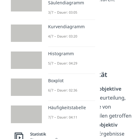
Säulendiagramm
3/7 – Dauer: 03:05
Kurvendiagramm
4/7 – Dauer: 03:20
Histogramm
5/7 – Dauer: 04:29
Was ist Objektivität
Boxplot
Einfach gesagt ist eine
objektive
6/7 – Dauer: 02:36
Beurteilung
also eine Beurteilung,
die ohne Einflussnahme von
Häufigkeitstabelle
Vorwissen und Vorurteilen getroffen
7/7 – Dauer: 04:11
wird.
Man kann etwas
objektiv
beurteilen
, wenn man Ergebnisse
Statistik