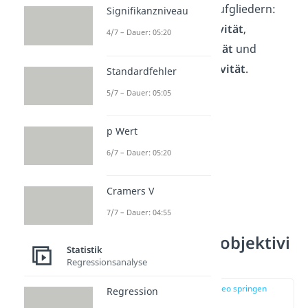
wesentliche Bereiche aufgliedern:
Signifikanzniveau
Durchführungsobjektivität
,
4/7 – Dauer: 05:20
Auswertungsobjektivität
und
Interpretationsobjektivität
.
Standardfehler
5/7 – Dauer: 05:05
p Wert
6/7 – Dauer: 05:20
Cramers V
7/7 – Dauer: 04:55
Durchführungsobjektivi
Statistik
tät
Regressionsanalyse
zur Stelle im Video springen
Regression
(02:17)