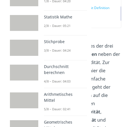
1/8 – Dauer: 04:20
Objektivität Definition
Statistik Mathe
(00:23)
2/8 – Dauer: 05:21
Hier dreht sich alles um
Stichprobe
die
Objektivität
als eines der drei
3/8 – Dauer: 04:24
wichtigsten
Gütekriterien
neben der
Reliabilität und der Validität. Zur
Durchschnitt
Einführung findest du hier die
berechnen
Definition sowie eine einfache
4/8 – Dauer: 04:03
Erklärung. Im Hauptteil geht der
Arithmetisches
Beitrag außerdem noch auf die
Mittel
wichtigen Ausprägungen
5/8 – Dauer: 02:41
Durchführungsobjektivität
,
Auswertungsobjektivität
und
Geometrisches