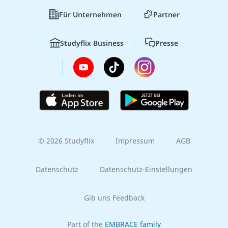
Für Unternehmen
Partner
Studyflix Business
Presse
© 2026 Studyflix
Impressum
AGB
Datenschutz
Datenschutz-Einstellungen
Gib uns Feedback
Part of the
EMBRACE family