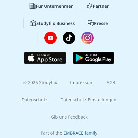
Für Unternehmen
Partner
Studyflix Business
Presse
© 2026 Studyflix
Impressum
AGB
Datenschutz
Datenschutz-Einstellungen
Gib uns Feedback
Part of the
EMBRACE family