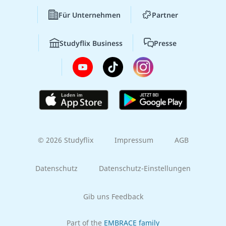
Für Unternehmen
Partner
Studyflix Business
Presse
© 2026 Studyflix
Impressum
AGB
Datenschutz
Datenschutz-Einstellungen
Gib uns Feedback
Part of the
EMBRACE family