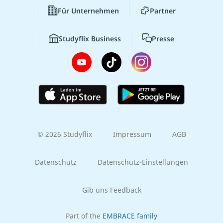
Für Unternehmen
Partner
Studyflix Business
Presse
© 2026 Studyflix
Impressum
AGB
Datenschutz
Datenschutz-Einstellungen
Gib uns Feedback
Part of the
EMBRACE family