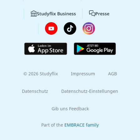
Studyflix Business
Presse
© 2026 Studyflix
Impressum
AGB
Datenschutz
Datenschutz-Einstellungen
Gib uns Feedback
Part of the
EMBRACE family