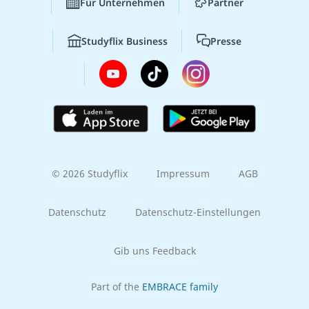
Für Unternehmen
Partner
Studyflix Business
Presse
© 2026 Studyflix
Impressum
AGB
Datenschutz
Datenschutz-Einstellungen
Gib uns Feedback
Part of the
EMBRACE family