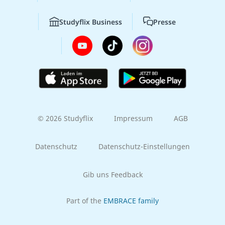
Studyflix Business
Presse
© 2026 Studyflix
Impressum
AGB
Datenschutz
Datenschutz-Einstellungen
Gib uns Feedback
Part of the
EMBRACE family