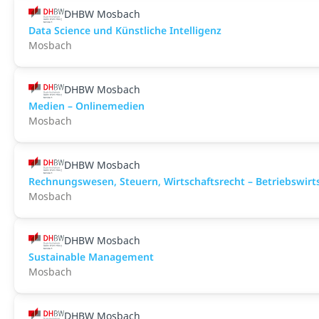
DHBW Mosbach
Data Science und Künstliche Intelligenz
Mosbach
DHBW Mosbach
Medien – Onlinemedien
Mosbach
DHBW Mosbach
Rechnungswesen, Steuern, Wirtschaftsrecht – Betriebswir
Mosbach
DHBW Mosbach
Sustainable Management
Mosbach
DHBW Mosbach