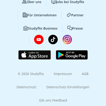
Über uns
Jobs bei Studyflix
Für Unternehmen
Partner
Studyflix Business
Presse
© 2026 Studyflix
Impressum
AGB
Datenschutz
Datenschutz-Einstellungen
Gib uns Feedback