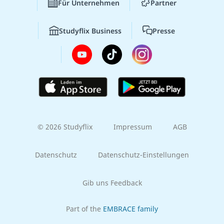
Für Unternehmen
Partner
Studyflix Business
Presse
© 2026 Studyflix
Impressum
AGB
Datenschutz
Datenschutz-Einstellungen
Gib uns Feedback
Part of the
EMBRACE family