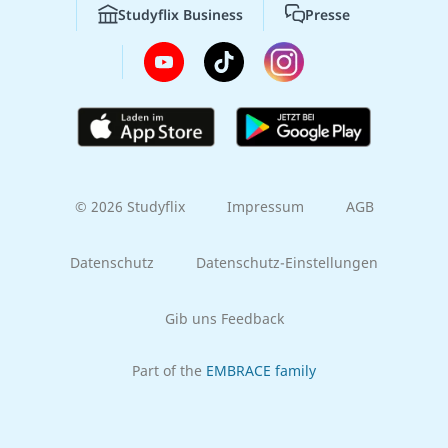
Studyflix Business
Presse
© 2026 Studyflix
Impressum
AGB
Datenschutz
Datenschutz-Einstellungen
Gib uns Feedback
Part of the
EMBRACE family