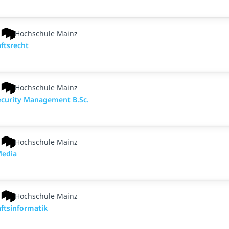
Hochschule Mainz
ftsrecht
Hochschule Mainz
ecurity Management B.Sc.
Hochschule Mainz
Media
Hochschule Mainz
ftsinformatik