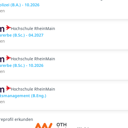
lizei (B.A.) - 10.2026
den
Hochschule RheinMain
rerbe (B.Sc.) - 04.2027
den
Hochschule RheinMain
rerbe (B.Sc.) - 10.2026
den
Hochschule RheinMain
ätsmanagement (B.Eng.)
den
reprofil erkunden