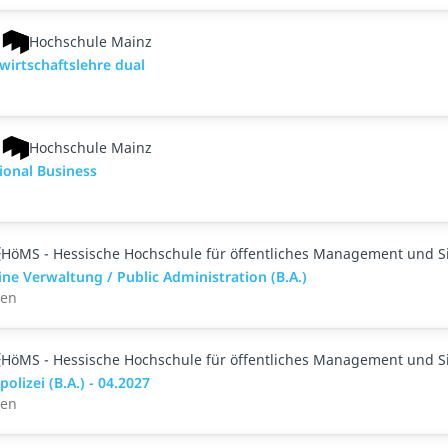
Hochschule Mainz
wirtschaftslehre dual
Hochschule Mainz
ional Business
HöMS - Hessische Hochschule für öffentliches Management und S
ne Verwaltung / Public Administration (B.A.)
den
HöMS - Hessische Hochschule für öffentliches Management und S
polizei (B.A.) - 04.2027
den