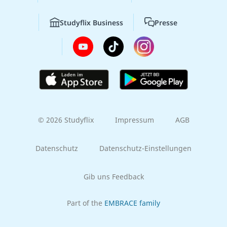
Studyflix Business
Presse
© 2026 Studyflix
Impressum
AGB
Datenschutz
Datenschutz-Einstellungen
Gib uns Feedback
Part of the
EMBRACE family