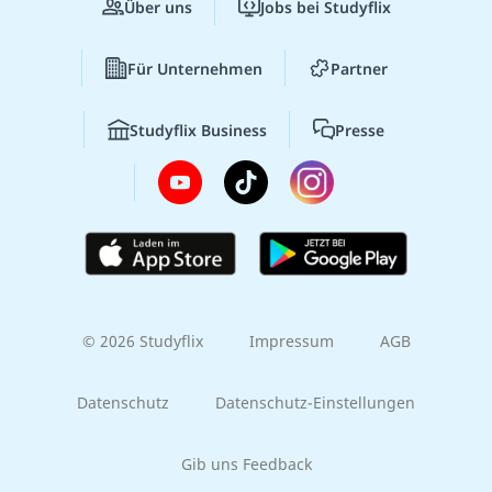
Über uns
Jobs bei Studyflix
Für Unternehmen
Partner
Studyflix Business
Presse
© 2026 Studyflix
Impressum
AGB
Datenschutz
Datenschutz-Einstellungen
Gib uns Feedback