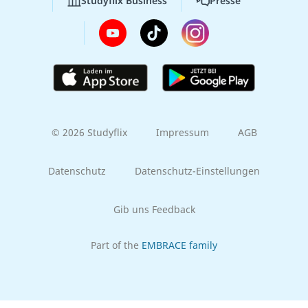
Studyflix Business
Presse
© 2026 Studyflix
Impressum
AGB
Datenschutz
Datenschutz-Einstellungen
Gib uns Feedback
Part of the
EMBRACE family