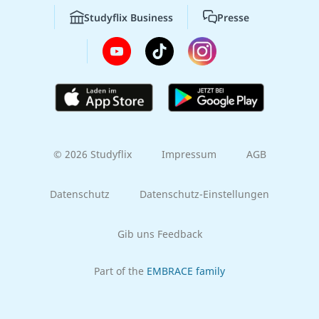
Studyflix Business
Presse
© 2026 Studyflix
Impressum
AGB
Datenschutz
Datenschutz-Einstellungen
Gib uns Feedback
Part of the
EMBRACE family