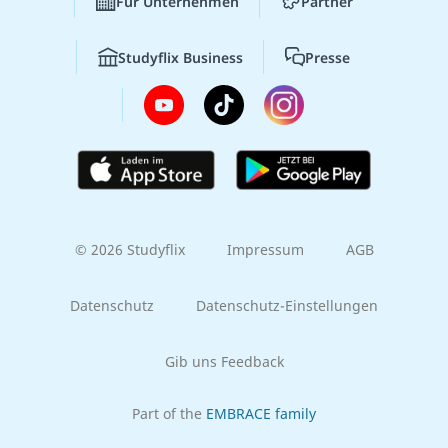
Für Unternehmen
Partner
Studyflix Business
Presse
© 2026 Studyflix
Impressum
AGB
Datenschutz
Datenschutz-Einstellungen
Gib uns Feedback
Part of the
EMBRACE family