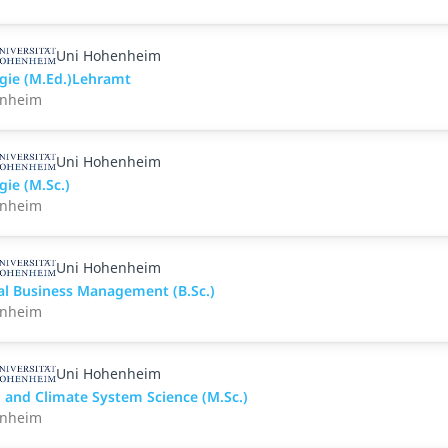
Uni Hohenheim
ogie (M.Ed.)Lehramt
nheim
Uni Hohenheim
gie (M.Sc.)
nheim
Uni Hohenheim
tal Business Management (B.Sc.)
nheim
Uni Hohenheim
 and Climate System Science (M.Sc.)
nheim