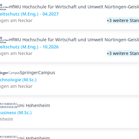
HfWU Hochschule für Wirtschaft und Umwelt Nürtingen-Geisl
ltschutz (M.Eng.) - 04.2027
ingen am Neckar
+3 weitere Sta
HfWU Hochschule für Wirtschaft und Umwelt Nürtingen-Geisl
ltschutz (M.Eng.) - 10.2026
ingen am Neckar
+3 weitere Sta
SpringerCampus
chnologie (M.Sc.)
ingen am Neckar
Uni Hohenheim
usiness (M.Sc.)
nheim
Uni Hohenheim