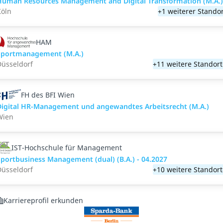
Human Resources Management and Digital Transformation (M.A.)
Köln
+1 weiterer Stando
HAM
Sportmanagement (M.A.)
Düsseldorf
+11 weitere Standor
FH des BFI Wien
Digital HR-Management und angewandtes Arbeitsrecht (M.A.)
Wien
IST-Hochschule für Management
portbusiness Management (dual) (B.A.) - 04.2027
Düsseldorf
+10 weitere Standor
Karriereprofil erkunden