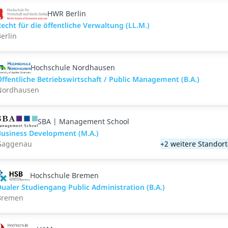
HWR Berlin
echt für die öffentliche Verwaltung (LL.M.)
erlin
Hochschule Nordhausen
ffentliche Betriebswirtschaft / Public Management (B.A.)
Nordhausen
SBA | Management School
Business Development (M.A.)
Gaggenau
+2 weitere Standor
Hochschule Bremen
ualer Studiengang Public Administration (B.A.)
Bremen