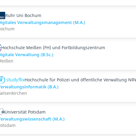
Ruhr Uni Bochum
Digitales Verwaltungsmanagement (M.A.)
Bochum
Hochschule Meißen (FH) und Fortbildungszentrum
igitale Verwaltung (B.Sc.)
Meißen
Hochschule für Polizei und öffentliche Verwaltung N
erwaltungsinformatik (B.A.)
Gelsenkirchen
Universität Potsdam
Verwaltungswissenschaft (M.A.)
Potsdam