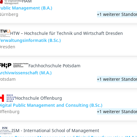
HAM
Public Management (B.A.)
Nürnberg
+1 weiterer Stando
HTW – Hochschule für Technik und Wirtschaft Dresden
erwaltungsinformatik (B.Sc.)
Dresden
Fachhochschule Potsdam
rchivwissenschaft (M.A.)
Potsdam
+1 weiterer Stando
Hochschule Offenburg
igital Public Management and Consulting (B.Sc.)
Offenburg
+1 weiterer Stando
ISM - International School of Management