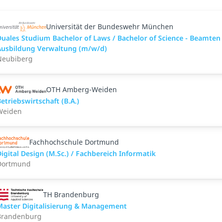
Universität der Bundeswehr München
uales Studium Bachelor of Laws / Bachelor of Science - Beamten 
Ausbildung Verwaltung (m/w/d)
Neubiberg
OTH Amberg-Weiden
etriebswirtschaft (B.A.)
Weiden
Fachhochschule Dortmund
igital Design (M.Sc.) / Fachbereich Informatik
Dortmund
TH Brandenburg
Master Digitalisierung & Management
Brandenburg