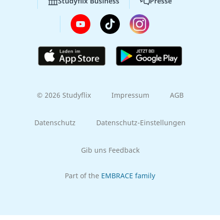
Studyflix Business
Presse
© 2026 Studyflix
Impressum
AGB
Datenschutz
Datenschutz-Einstellungen
Gib uns Feedback
Part of the
EMBRACE family