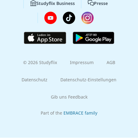
Studyflix Business
Presse
© 2026 Studyflix
Impressum
AGB
Datenschutz
Datenschutz-Einstellungen
Gib uns Feedback
Part of the
EMBRACE family