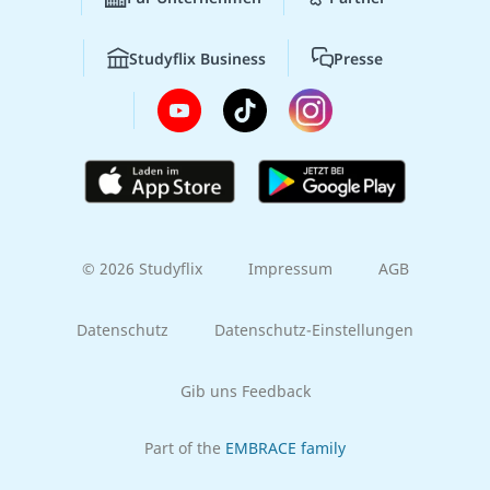
Studyflix Business
Presse
© 2026 Studyflix
Impressum
AGB
Datenschutz
Datenschutz-Einstellungen
Gib uns Feedback
Part of the
EMBRACE family