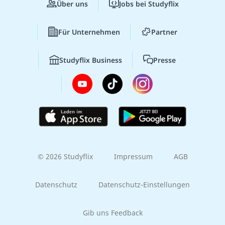
Über uns
Jobs bei Studyflix
Für Unternehmen
Partner
Studyflix Business
Presse
© 2026 Studyflix
Impressum
AGB
Datenschutz
Datenschutz-Einstellungen
Gib uns Feedback