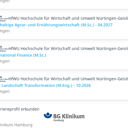
ingen
HfWU Hochschule für Wirtschaft und Umwelt Nürtingen-Geisl
altige Agrar- und Ernährungswirtschaft (M.Sc.) - 04.2027
ingen
HfWU Hochschule für Wirtschaft und Umwelt Nürtingen-Geisl
national Finance (M.Sc.)
ingen
HfWU Hochschule für Wirtschaft und Umwelt Nürtingen-Geisl
 Landschaft Transformation (M.Eng.) - 10.2026
ingen
riereprofil erkunden
linikum Hamburg