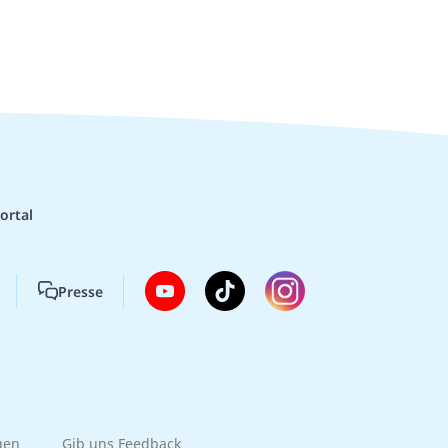
ortal
Presse
gen
Gib uns Feedback