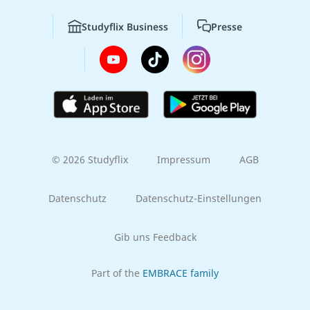
Studyflix Business
Presse
© 2026 Studyflix
Impressum
AGB
Datenschutz
Datenschutz-Einstellungen
Gib uns Feedback
Part of the
EMBRACE family