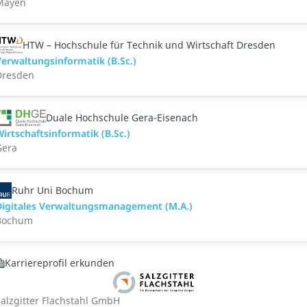
Mayen
HTW – Hochschule für Technik und Wirtschaft Dresden
erwaltungsinformatik (B.Sc.)
Dresden
Duale Hochschule Gera-Eisenach
irtschaftsinformatik (B.Sc.)
Gera
Ruhr Uni Bochum
Digitales Verwaltungsmanagement (M.A.)
Bochum
Karriereprofil erkunden
alzgitter Flachstahl GmbH