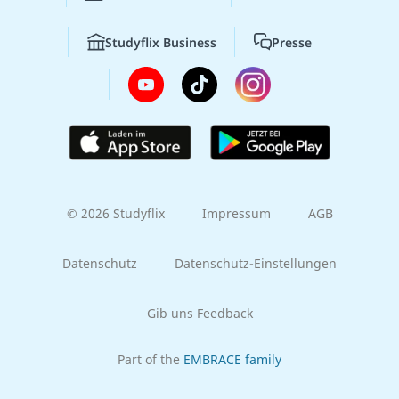
Studyflix Business
Presse
© 2026 Studyflix
Impressum
AGB
Datenschutz
Datenschutz-Einstellungen
Gib uns Feedback
Part of the
EMBRACE family