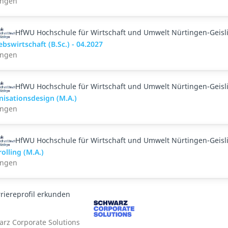
ingen
HfWU Hochschule für Wirtschaft und Umwelt Nürtingen-Geisl
ebswirtschaft (B.Sc.) - 04.2027
ingen
HfWU Hochschule für Wirtschaft und Umwelt Nürtingen-Geisl
nisationsdesign (M.A.)
ingen
HfWU Hochschule für Wirtschaft und Umwelt Nürtingen-Geisl
olling (M.A.)
ingen
riereprofil erkunden
rz Corporate Solutions