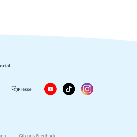
ortal
Presse
gen
Gib uns Feedback