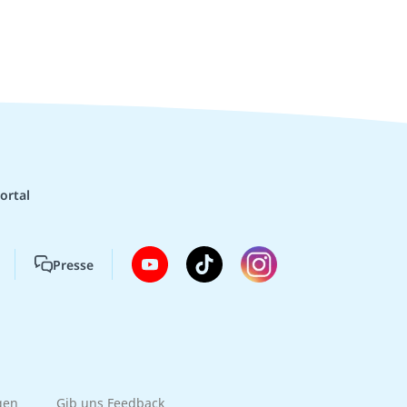
ortal
Presse
gen
Gib uns Feedback