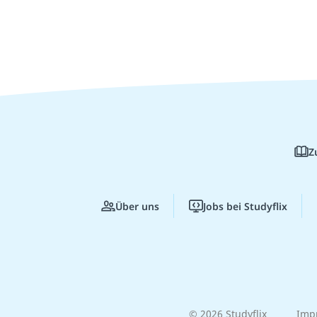
Z
Über uns
Jobs bei Studyflix
© 2026 Studyflix
Imp